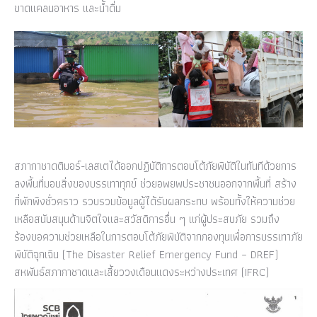
ขาดแคลนอาหาร และน้ำดื่ม
สภากาชาดติมอร์-เลสเตได้ออกปฏิบัติการตอบโต้ภัยพิบัติในทันทีด้วยการ
ลงพื้นที่มอบสิ่งของบรรเทาทุกข์ ช่วยอพยพประชาชนออกจากพื้นที่ สร้าง
ที่พักพิงชั่วคราว รวบรวมข้อมูลผู้ได้รับผลกระทบ พร้อมทั้งให้ความช่วย
เหลือสนับสนุนด้านจิตใจและสวัสดิการอื่น ๆ แก่ผู้ประสบภัย รวมถึง
ร้องขอความช่วยเหลือในการตอบโต้ภัยพิบัติจากกองทุนเพื่อการบรรเทาภัย
พิบัติฉุกเฉิน (The Disaster Relief Emergency Fund – DREF)
สหพันธ์สภากาชาดและเสี้ยววงเดือนแดงระหว่างประเทศ (IFRC)