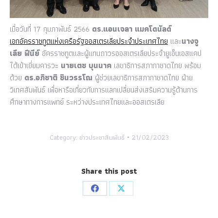
เมื่อวันที่ 17 กุมภาพันธ์ 2566
ดร.แอนเจลา แมคโดนัลด์
เอกอัครราชทูตแห่งเครือรัฐออสเตรเลียประจำประเทศไทย
และ
นางจู
เลีย ฟีนีย์
อัครราชทูตและผู้แทนถาวรออสเตรเลียประจำยูเอ็นเอสแคป
ได้เข้าเยี่ยมคารวะ
นายเตช บุนนาค
เลขาธิการสภากาชาดไทย พร้อม
ด้วย
ดร.อภิชาติ ชินวรรโณ
ผู้ช่วยเลขาธิการสภากาชาดไทย ฝ่าย
วิเทศสัมพันธ์ เพื่อหารือเกี่ยวกับการแลกเปลี่ยนส่งเสริมความรู้ด้านการ
ศึกษาทางการแพทย์ ระหว่างประเทศไทยและออสเตรเลีย
Category:
ข่าวประชาสัมพันธ์
21/02/2023
Share this post
Share
Share
on
on