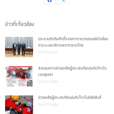
Share
Share
on
on
Facebook
X
ข่าวที่เกี่ยวข้อง
ประธานกิตติมศักดิ์จากสภากาชาดเซเชลล์เข้าเยี่ยม
คารวะเลขาธิการสภากาชาดไทย
17/07/2026
ส่งมอบความช่วยเหลือผู้ประสบภัยแผ่นดินไหวใน
เวเนซุเอลา
06/07/2026
ช่วยเหลือผู้ประสบภัยแผ่นดินไหวในฟิลิปปินส์
06/07/2026