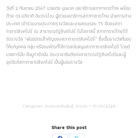
วันที่ 2 กันยายน 2567 นายเตช บุนนาค เลขาธิการสภากาชาดไทย พร้อม
ด้วย ดร.อภิชาติ ชินวรรโณ ผู้ช่วยเลขาธิการสภากาชาดไทย ฝ่ายการต่าง
ประเทศ เข้าร่วมงานประกาศรางวัลและงานครบรอบ 75 ปีของสภา
กาชาดสิงคโปร์ ณ สาธารณรัฐสิงคโปร์ ในโอกาสนี้ สภากาชาดไทยได้
รับรางวัล “พันธมิตรสำคัญของสภากาชาดสิงคโปร์” ซึ่งเป็นรางวัลที่มอบ
ให้แก่บุคคล กลุ่ม หรือองค์กรที่ให้การสนับสนุนสภากาชาดสิงคโปร์ โดยมี
นายทาร์มัน ชันมูการัตนัม ประธานาธิบดีแห่งสาธารณรัฐสิงคโปร์และผู้
อุปถัมภ์สภากาชาดสิงคโปร์ เป็นผู้มอบรางวัล
Categories:
ข่าวประชาสัมพันธ์
,
ข่าวเด่น
13/09/2024
Share this post