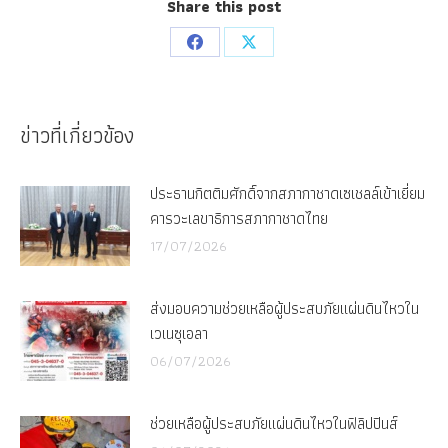
Share this post
Share
Share
on
on
Facebook
X
ข่าวที่เกี่ยวข้อง
ประธานกิตติมศักดิ์จากสภากาชาดเซเชลล์เข้าเยี่ยม
คารวะเลขาธิการสภากาชาดไทย
17/07/2026
ส่งมอบความช่วยเหลือผู้ประสบภัยแผ่นดินไหวใน
เวเนซุเอลา
06/07/2026
ช่วยเหลือผู้ประสบภัยแผ่นดินไหวในฟิลิปปินส์