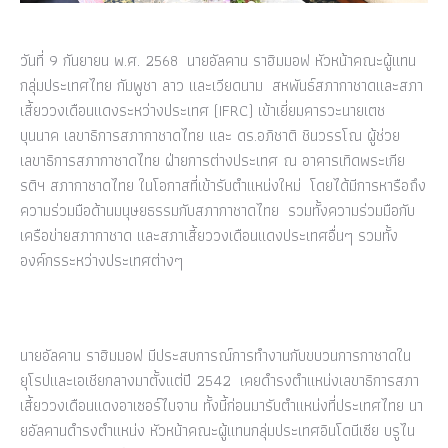
วันที่ 9 กันยายน พ.ศ. 2568 นายอัลคาน ราฮิมมอฟ หัวหน้าคณะผู้แทน
กลุ่มประเทศไทย กัมพูชา ลาว และเวียดนาม สหพันธ์สภากาชาดและสภา
เสี้ยววงเดือนแดงระหว่างประเทศ (IFRC) เข้าเยี่ยมคารวะนายเตช
บุนนาค เลขาธิการสภากาชาดไทย และ ดร.อภิชาติ ชินวรรโณ ผู้ช่วย
เลขาธิการสภากาชาดไทย ฝ่ายการต่างประเทศ ณ อาคารเทิดพระเกีย
รติฯ สภากาชาดไทย ในโอกาสที่เข้ารับตำแหน่งใหม่ โดยได้มีการหารือถึง
ความร่วมมือด้านมนุษยธรรมกับสภากาชาดไทย รวมทั้งความร่วมมือกับ
เครือข่ายสภากาชาด และสภาเสี้ยววงเดือนแดงประเทศอื่นๆ รวมทั้ง
องค์กรระหว่างประเทศต่างๆ
นายอัลคาน ราฮิมมอฟ มีประสบการณ์การทำงานกับขบวนการกาชาดใน
ยุโรปและเอเชียกลางมาตั้งแต่ปี 2542 เคยดำรงตำแหน่งเลขาธิการสภา
เสี้ยววงเดือนแดงอาเซอร์ไบจาน ทั้งนี้ก่อนมารับตำแหน่งที่ประเทศไทย นา
ยอัลคานดำรงตำแหน่ง หัวหน้าคณะผู้แทนกลุ่มประเทศอินโดนีเซีย บรูไน