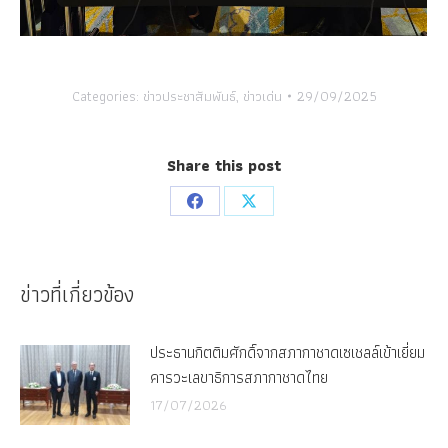
Categories:
ข่าวประชาสัมพันธ์
,
ข่าวเด่น
29/09/2025
Share this post
Share
Share
on
on
Facebook
X
ข่าวที่เกี่ยวข้อง
ประธานกิตติมศักดิ์จากสภากาชาดเซเชลล์เข้าเยี่ยม
คารวะเลขาธิการสภากาชาดไทย
17/07/2026