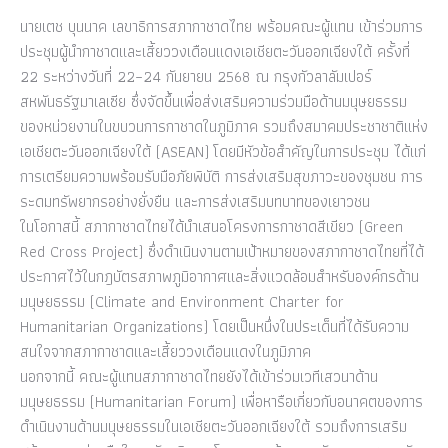
นายเตช บุนนาค เลขาธิการสภากาชาดไทย พร้อมคณะผู้แทน เข้าร่วมการ
ประชุมผู้นำกาชาดและเสี้ยววงเดือนแดงเอเชียตะวันออกเฉียงใต้ ครั้งที่
22 ระหว่างวันที่ 22–24 กันยายน 2568 ณ กรุงกัวลาลัมเปอร์
สหพันธรัฐมาเลเซีย ซึ่งจัดขึ้นเพื่อส่งเสริมความร่วมมือด้านมนุษยธรรม
ของหน่วยงานในขบวนการกาชาดในภูมิภาค รวมถึงสมาคมประชาชาติแห่ง
เอเชียตะวันออกเฉียงใต้ (ASEAN) โดยมีหัวข้อสำคัญในการประชุม ได้แก่
การเตรียมความพร้อมรับมือภัยพิบัติ การส่งเสริมสุขภาวะของชุมชน การ
ระดมทรัพยากรอย่างยั่งยืน และการส่งเสริมบทบาทของเยาวชน
ในโอกาสนี้ สภากาชาดไทยได้นำเสนอโครงการกาชาดสีเขียว (Green
Red Cross Project) ซึ่งดำเนินงานตามเป้าหมายของสภากาชาดไทยที่ได้
ประกาศไว้ในกฎบัตรสภาพภูมิอากาศและสิ่งแวดล้อมสำหรับองค์กรด้าน
มนุษยธรรม (Climate and Environment Charter for
Humanitarian Organizations) โดยเป็นหนึ่งในประเด็นที่ได้รับความ
สนใจจากสภากาชาดและเสี้ยววงเดือนแดงในภูมิภาค
นอกจากนี้ คณะผู้แทนสภากาชาดไทยยังได้เข้าร่วมเวทีเสวนาด้าน
มนุษยธรรม (Humanitarian Forum) เพื่อหารือเกี่ยวกับอนาคตของการ
ดำเนินงานด้านมนุษยธรรมในเอเชียตะวันออกเฉียงใต้ รวมถึงการเสริม