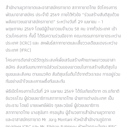
สำนักงานยุวกาชาดและอาสาสมัครกาชาด สภากาชาดไทย จัดโครงการ
พัฒนาอาสาสมัคร ประจำปี 2569 ภายใต้หัวข้อ “ร่วมสร้างสันติสุขด้วย
พลังเยาวชนอาสาสมัครกาชาด” ระหว่างวันที่ 29 เมษายน – 1
พฤษภาคม 2569 โดยมีผู้นำเยาวชนจำนวน 58 คน จากทั่วประเทศ เข้า
ร่วมโครงการ ทั้งนี้ ได้รับความร่วมมือจาก คณะกรรมการกาชาดระหว่าง
ประเทศ (ICRC) และ สหพันธ์สภากาชาดและเสี้ยววงเดือนแดงระหว่าง
ประเทศ (IFRC)
โครงการดังกล่าวมีวัตถุประสงค์เพื่อเสริมสร้างศักยภาพเยาวชนอาสา
สมัคร ส่งเสริมบทบาทการมีส่วนร่วมของเยาวชนในการสร้างสันติสุขใน
ชุมชนและสังคม ตามแนวคิด สันติสุขเริ่มต้นได้จากตัวเราเอง การอยู่ร่วม
กันอย่างเข้าใจและเคารพซึ่งกันและกัน
พิธีเปิดโครงการในวันที่ 29 เมษายน 2569 ได้รับเกียรติจาก ดร.อภิชาติ
ชินวรรโณ ผู้ช่วยเลขาธิการสภากาชาดไทย ฝ่ายการต่างประเทศ เป็น
ประธาน โดยมี นายแพทย์พินิจ กุลละวนิชย์ ผู้ช่วยเลขาธิการ
สภากาชาดไทย นางสุนันทา ศรอนุสิน ผู้อำนวยการสำนักงานยุวกาชาด
และอาสาสมัครกาชาด Mr. Jürg Montani หัวหน้าสำนักงานภูมิภาค
กรุงเทพฯ ICRC และ Mr. Elkhan Rahimov หัวหน้าคณะผู้แทน IFRC