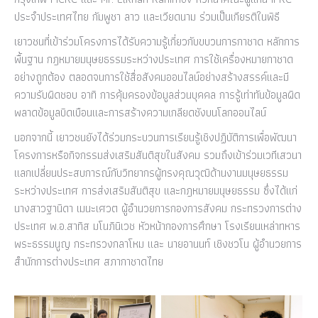
ประจำประเทศไทย กัมพูชา ลาว และเวียดนาม ร่วมเป็นเกียรติในพิธี
เยาวชนที่เข้าร่วมโครงการได้รับความรู้เกี่ยวกับขบวนการกาชาด หลักการ
พื้นฐาน กฎหมายมนุษยธรรมระหว่างประเทศ การใช้เครื่องหมายกาชาด
อย่างถูกต้อง ตลอดจนการใช้สื่อสังคมออนไลน์อย่างสร้างสรรค์และมี
ความรับผิดชอบ อาทิ การคุ้มครองข้อมูลส่วนบุคคล การรู้เท่าทันข้อมูลผิด
พลาดข้อมูลบิดเบือนและการสร้างความเกลียดชังบนโลกออนไลน์
นอกจากนี้ เยาวชนยังได้ร่วมกระบวนการเรียนรู้เชิงปฏิบัติการเพื่อพัฒนา
โครงการหรือกิจกรรมส่งเสริมสันติสุขในสังคม รวมถึงเข้าร่วมเวทีเสวนา
แลกเปลี่ยนประสบการณ์กับวิทยากรผู้ทรงคุณวุฒิด้านงานมนุษยธรรม
ระหว่างประเทศ การส่งเสริมสันติสุข และกฎหมายมนุษยธรรม ซึ่งได้แก่
นางสาวฐานิดา เมนะเศวต ผู้อำนวยการกองการสังคม กระทรวงการต่าง
ประเทศ พ.อ.สาทิส มโนภินิเวช หัวหน้ากองการศึกษา โรงเรียนเหล่าทหาร
พระธรรมนูญ กระทรวงกลาโหม และ นายอานนท์ เชิงชวโน ผู้อำนวยการ
สำนักการต่างประเทศ สภากาชาดไทย