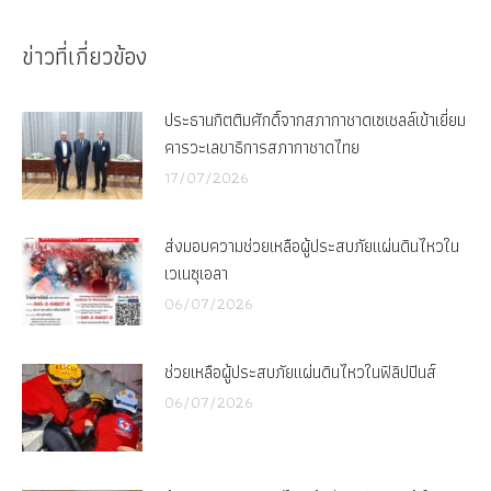
on
on
Facebook
X
ข่าวที่เกี่ยวข้อง
ประธานกิตติมศักดิ์จากสภากาชาดเซเชลล์เข้าเยี่ยม
คารวะเลขาธิการสภากาชาดไทย
17/07/2026
ส่งมอบความช่วยเหลือผู้ประสบภัยแผ่นดินไหวใน
เวเนซุเอลา
06/07/2026
ช่วยเหลือผู้ประสบภัยแผ่นดินไหวในฟิลิปปินส์
06/07/2026