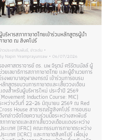
ผู้บริหารสภากาชาดไทยเข้าร่วมหลักสูตรผู้นำ
กาชาด ณ สิงคโปร์
ข่าวประชาสัมพันธ์
,
ข่าวเด่น
By
Napin Yeamprayunsaw
06/07/2026
รองศาสตราจารย์ ดร. นพ.จิรุตม์ ศรีรัตนบัลล์ ผู้
ช่วยเลขาธิการสภากาชาดไทย และผู้อำนวยการ
โรงพยาบาลจุฬาลงกรณ์ เข้าร่วมการอบรม
หลักสูตรขบวนการกาชาดและเสี้ยววงเดือน
แดงสำหรับผู้บริหารใหม่ ประจำปี 2569
(Movement Induction Course: MIC)
ระหว่างวันที่ 22–26 มิถุนายน 2569 ณ Red
Cross House สาธารณรัฐสิงคโปร์ การอบรม
ดังกล่าวจัดโดยความร่วมมือระหว่างสหพันธ์
สภากาชาดและสภาเสี้ยววงเดือนแดงระหว่าง
ประเทศ (IFRC) คณะกรรมการกาชาดระหว่าง
ประเทศ (ICRC) และกาชาดสิงคโปร์ เพื่อมุ่ง