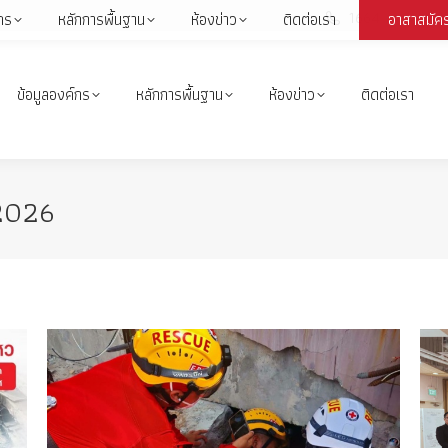
1664
กร
หลักการพื้นฐาน
ห้องข่าว
ติดต่อเรา
อาสาสมัค
Face
page
open
ข้อมูลองค์กร
หลักการพื้นฐาน
ห้องข่าว
ติดต่อเรา
in
i
new
wind
2026