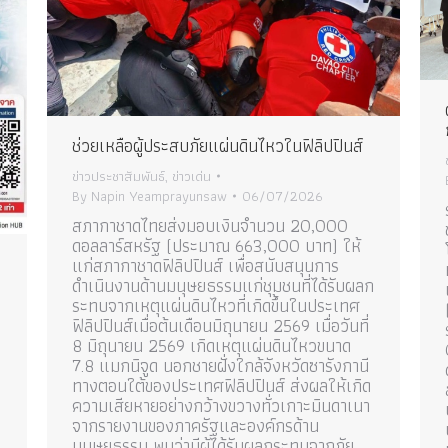
ช่วยเหลือผู้ประสบภัยแผ่นดินไหวในฟิลิปปินส์
ข่าวประชาสัมพันธ์
,
ข่าวเด่น
By
Napin Yeamprayunsaw
06/07/2026
สภากาชาดไทยส่งมอบเงินจำนวน 20,000
ดอลลาร์สหรัฐ (ประมาณ 663,000 บาท) ให้
แก่สภากาชาดฟิลิปปินส์ เพื่อสนับสนุนการ
ดำเนินงานด้านมนุษยธรรมแก่ชุมชนที่ได้รับผลก
ระทบจากเหตุแผ่นดินไหวที่เกิดขึ้นในประเทศ
ฟิลิปปินส์เมื่อต้นเดือนมิถุนายน 2569 เมื่อวันที่
8 มิถุนายน 2569 เกิดเหตุแผ่นดินไหวขนาด
7.8 แมกนิจูด นอกชายฝั่งใกล้จังหวัดซารังกานี
ทางตอนใต้ของประเทศฟิลิปปินส์ ส่งผลให้เกิด
ความเสียหายอย่างกว้างขวางทั่วเกาะมินดาเนา
จากรายงานของภาครัฐและองค์กรด้าน
มนุษยธรรม พบว่ามีผู้ได้รับผลกระทบจากภัย