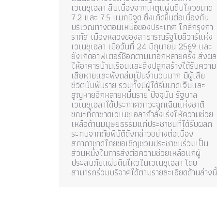
เวเนซุเอลา สืบเนื่องจากเหตุแผ่นดินไหวขนาด
7.2 และ 7.5 แมกนิจูด ซึ่งเกิดขึ้นต่อเนื่องกัน
บริเวณทางตอนเหนือของประเทศ ใกล้กรุงกา
รากัส เมืองหลวงของสาธารณรัฐโบลีวาร์แห่ง
เวเนซุเอลา เมื่อวันที่ 24 มิถุนายน 2569 และ
ยังเกิดอาฟเตอร์ช็อกตามมาอีกหลายครั้ง ส่งผล
ให้อาคารบ้านเรือนและสิ่งปลูกสร้างได้รับความ
เสียหายและพังถล่มเป็นจำนวนมาก มีผู้เสีย
ชีวิตนับพันราย รวมทั้งมีผู้ได้รับบาดเจ็บและ
สูญหายอีกหลายหมื่นราย ปัจจุบัน รัฐบาล
เวเนซุเอลาได้ประกาศภาวะฉุกเฉินแห่งชาติ
ขณะที่กาชาดเวเนซุเอลากำลังเร่งให้ความช่วย
เหลือด้านมนุษยธรรมแก่ประชาชนที่ได้รับผลก
ระทบจากภัยพิบัติดังกล่าวอย่างต่อเนื่อง
สภากาชาดไทยขอเชิญชวนประชาชนร่วมเป็น
ส่วนหนึ่งในการส่งต่อความช่วยเหลือแก่ผู้
ประสบภัยแผ่นดินไหวในเวเนซุเอลา โดย
สามารถร่วมบริจาคได้ตามรายละเอียดด้านล่างนี้