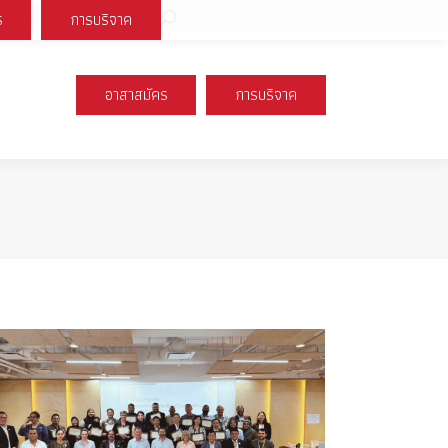
Search:
ร
การบริจาค
book
X
Instagram
YouTube
page
page
page
s
opens
opens
opens
อาสาสมัคร
การบริจาค
n
in
in
new
new
new
ow
window
window
window