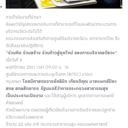
การดำเนินงานที่ผ่านมา
ยังพบว่ามีอุปสรรคบางประการที่สามารถแก้ไขและพัฒนากระบวนการ
บริจาคอวัยวะต่อไปได้
คณะกรรมการส่งเสริมกิจการศูนย์รับบริจาคอวัยวะ สภากาชาดไทย จึง
จัดสัมมนาเชิงปฏิบัติการ
“ร่วมคิด ร่วมสร้าง ร่วมก้าวสู่ยุคใหม่ ของการบริจาคอวัยวะ”
เมื่อวันที่ 8
พฤศจิกายน 2561 เวลา 09.00 น. ณ
ศูนย์นิทรรศการและการประชุมไบเทค (BITEC) บางนา
กรุงเทพฯ
โดยมี
ศาสตรจารย์คลินิก เกียรติคุณ นายแพทย์ปิยะ
สกล สกลสัตยาทร รัฐมนตรีว่าการกระทรวงสาธารณสุข
เป็นประธานเปิดงาน
และได้เชิญผู้บริหาร บุคลากรทางการแพทย์
ศัลยแพทย์
หัวหน้าพยาบาล ตลอดจนผู้เกี่ยวข้องในงานการรับบริจาคและปลูกถ่าย
อวัยวะของโรงพยาบาล
จำนวน 22 แห่ง อาทิ กระทรวงสาธารณสุข คณะแพทยศาสตร์