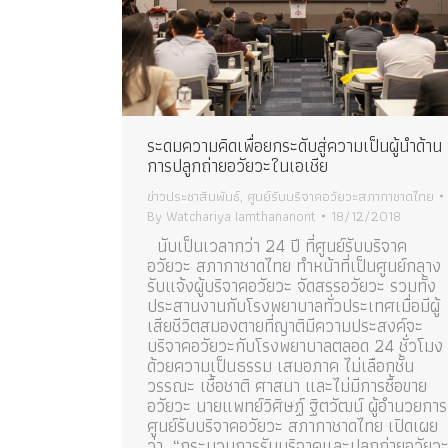
ระดมความคิดเพื่อยกระดับสู่ความเป็นผู้นำด้าน
การปลูกถ่ายอวัยวะในเอเชีย
ข่าวประชาสัมพันธ์
,
ศูนย์รับบริจาคอวัยวะสภากาชาดไทย
By
Watchariya Iamthananont
18/12/2018
นับเป็นเวลากว่า 24 ปี ที่ศูนย์รับบริจาค
อวัยวะ สภากาชาดไทย ทำหน้าที่เป็นศูนย์กลาง
รับแจ้งผู้บริจาคอวัยวะ จัดสรรอวัยวะ รวมทั้ง
ประสานงานกับโรงพยาบาลทั่วประเทศเมื่อมีผู้
เสียชีวิตสมองตายที่ญาติมีความประสงค์จะ
บริจาคอวัยวะกับโรงพยาบาลตลอด 24 ชั่วโมง
ด้วยความเป็นธรรม เสมอภาค ไม่เลือกชั้น
วรรณะ เชื้อชาติ ศาสนา และไม่มีการซื้อขาย
อวัยวะ นายแพทย์วิศิษฏ์ ฐิตวัฒน์ ผู้อำนวยการ
ศูนย์รับบริจาคอวัยวะ สภากาชาดไทย เปิดเผย
ว่า “กระบวนการรับบริจาคและปลูกถ่ายอวัยว