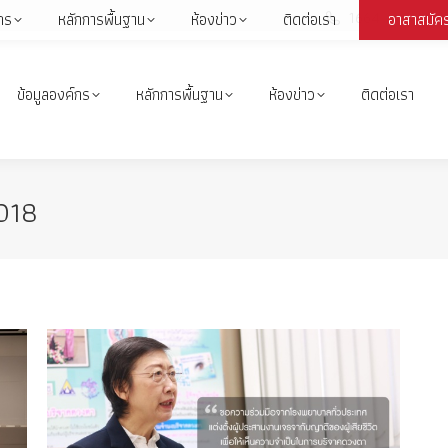
1664
กร
หลักการพื้นฐาน
ห้องข่าว
ติดต่อเรา
อาสาสมัค
Face
page
open
ข้อมูลองค์กร
หลักการพื้นฐาน
ห้องข่าว
ติดต่อเรา
in
i
new
wind
018