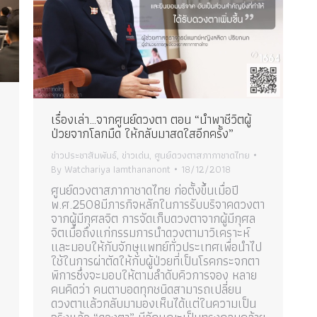
เรื่องเล่า…จากศูนย์ดวงตา ตอน “นำพาชีวิตผู้
ป่วยจากโลกมืด ให้กลับมาสดใสอีกครั้ง”
ข่าวประชาสัมพันธ์
,
ข่าวเด่น
,
ศูนย์ดวงตาสภากาชาดไทย
By
Watchariya Iamthananont
18/12/2018
ศูนย์ดวงตาสภากาชาดไทย ก่อตั้งขึ้นเมื่อปี
พ.ศ.2508มีภารกิจหลักในการรับบริจาคดวงตา
จากผู้มีกุศลจิต การจัดเก็บดวงตาจากผู้มีกุศล
จิตเมื่อถึงแก่กรรมการนำดวงตามาวิเคราะห์
และมอบให้กับจักษุแพทย์ทั่วประเทศเพื่อนำไป
ใช้ในการผ่าตัดให้กับผู้ป่วยที่เป็นโรคกระจกตา
พิการซึ่งจะมอบให้ตามลำดับคิวการจอง หลาย
คนคิดว่า คนตาบอดทุกชนิดสามารถเปลี่ยน
ดวงตาแล้วกลับมามองเห็นได้แต่ในความเป็น
ะ