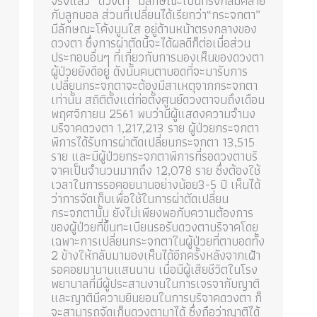
จริงแล้ว “ดวงตา” มีลักษณะเป็นทรงกลมคล้าย
กับลูกบอล ส่วนที่เปลี่ยนได้เรียกว่า“กระจกตา”
มีลักษณะโค้งนูนใส อยู่ด้านหน้าตรงกลางของ
ดวงตา ซึ่งการผ่าตัดนี้จะได้ผลดีก็ต่อเมื่อส่วน
ประกอบอื่นๆ ที่เกี่ยวกับการมองเห็นของดวงตา
ผู้ป่วยยังดีอยู่ ดังนั้นคนตาบอดที่จะมารับการ
เปลี่ยนกระจกตาจะต้องมีสาเหตุจากกระจกตา
ก
เท่านั้น สถิติตั้งแต่ก่อตั้งศูนย์ดวงตาจนถึงเดือน
พฤศจิกายน 2561 พบว่ามีผู้แสดงความจำนง
บริจาคดวงตา 1,217,213 ราย ผู้ป่วยกระจกตา
พิการได้รับการผ่าตัดเปลี่ยนกระจกตา 13,515
ราย และมีผู้ป่วยกระจกตาพิการที่รอดวงตาบริ
จาคเป็นจำนวนมากถึง 12,078 ราย ซึ่งต้องใช้
เวลาในการรอคอยนานอย่างน้อย3-5 ปี เห็นได้
ว่าการจัดเก็บเพื่อใช้ในการผ่าตัดเปลี่ยน
กระจกตานั้น ยังไม่เพียงพอกับความต้องการ
ของผู้ป่วยที่ขึ้นทะเบียนรอรับดวงตาบริจาคโดย
เฉพาะการเปลี่ยนกระจกตาในผู้ป่วยที่ตาบอดทั้ง
2 ข้างให้กลับมามองเห็นได้อีกครั้งหลังจากเฝ้า
รอคอยมานานแสนนาน เมื่อมีผู้เสียชีวิตในโรง
พยาบาลที่มีผู้ประสานงานในการเจรจากับญาติ
และญาติมีความยินยอมในการบริจาคดวงตา ก็
จะสามารถจัดเก็บดวงตามาได้ ซึ่งถือว่าญาติได้