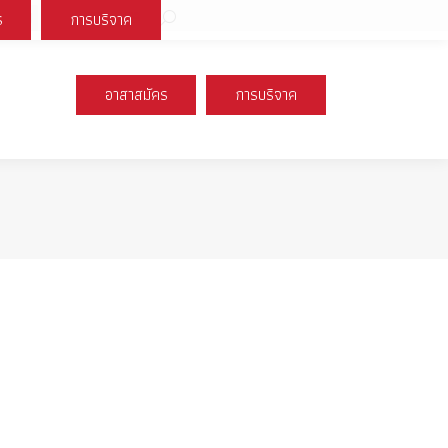
Search:
ร
การบริจาค
book
X
Instagram
YouTube
page
page
page
s
opens
opens
opens
อาสาสมัคร
การบริจาค
n
in
in
new
new
new
ow
window
window
window