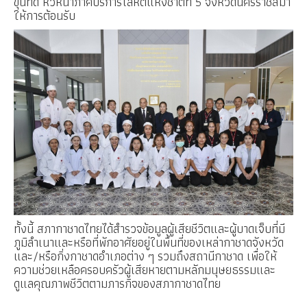
ขุนทด​ หัวหน้าภาคบริการโลหิตแห่งชาติที่​ 5 จังหวัดนครราชสีมา
ให้การต้อนรับ​
ทั้งนี้​
สภากาชาดไทย
ได้สำรวจข้อมูลผู้เสียชีวิตและผู้บาดเจ็บที่มี
ภูมิลำเนาและหรือที่พักอาศัยอยู่ในพื้นที่ของเหล่ากาชาดจังหวัด
และ/หรือกิ่งกาชาดอำเภอต่าง​ ๆ​ รวมถึงสถานีกาชาด เพื่อให้
ความช่วยเหลือครอบครัวผู้เสียหายตามหลักมนุษยธรรมและ
ดูแลคุณภาพชีวิตตามภารกิจของสภากาชาดไทย​