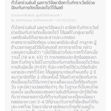
ทั่วโลกร่วมยินดี ผลการวิจัยยาฉีดคาโบทิกราเวียร์ช่วย
ป้องกันการติดเชื้อเอชไอวีได้ผลดี
ข่าวประชาสัมพันธ์
,
ศูนย์วิจัยโรคเอดส์
By
Watchariya Iamthananont
21/05/2020
ทั่วโลกร่วมยินดี ผลการวิจัยพบว่า ยาฉีดคาโบทิกราเวียร์
ช่วยป้องกันการติดเชื้อเอชไอวี ได้ผลดีในกลุ่มชายที่มี
เพศสัมพันธ์กับชายและสาวประเภทสอง
ศาสตราจารย์กิตติคุณ นายแพทย์ประพันธ์ ภานุภาค ผู้
อำนวยการศูนย์วิจัยโรคเอดส์ สภากาชาดไทย กล่าว
แสดงความยินดีว่า “เมื่อได้ยินข่าวที่ประกาศทั่วโลกเมื่อ
วานนี้ (18 พ.ค. 63) ว่า การทดสอบประสิทธิผลของยา
ฉีดคาโบทิกราเวียร์ในการป้องกันการติดเชื้อเอชไอวีก่อน
การสัมผัสเชื้อ (PrEP) ที่ประเทศไทยได้ร่วมวิจัยกับอีก
หลายประเทศทั่วโลก ได้ผลออกมาก่อนกำหนดถึง 2 ปี
พบว่ายาฉีดที่ฉีด 2 เดือนครั้งนี้ ได้ผลในการป้องกันการ
ติดเชื้อเอชไอวีได้มากกว่ายาเพร็พแบบเม็ดที่ต้องกินทุก
วัน และมีความปลอดภัยเท่าๆ กัน ในฐานะที่เป็นคนไทย
คนหนึ่ง ผมต้องขอแสดงความยินดีกับคณะนักวิจัยไทย
ที่มาจากหลายสถาบันที่ทำงานกันอย่างเหน็ดเหนื่อยมา
ตลอดระยะเวลา 3-4 ปีที่ผ่านมาในการทำชื่อเสียงให้กับ
ประเทศไทย โดยเรามีอาสาสมัครชาวไทยที่ร่วมอยู่ใน