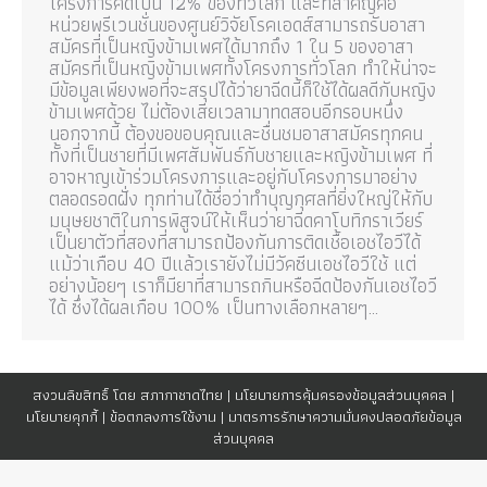
โครงการคิดเป็น 12% ของทั่วโลก และที่สำคัญคือ
หน่วยพรีเวนชั่นของศูนย์วิจัยโรคเอดส์สามารถรับอาสา
สมัครที่เป็นหญิงข้ามเพศได้มากถึง 1 ใน 5 ของอาสา
สมัครที่เป็นหญิงข้ามเพศทั้งโครงการทั่วโลก ทำให้น่าจะ
มีข้อมูลเพียงพอที่จะสรุปได้ว่ายาฉีดนี้ก็ใช้ได้ผลดีกับหญิง
ข้ามเพศด้วย ไม่ต้องเสียเวลามาทดสอบอีกรอบหนึ่ง
นอกจากนี้ ต้องขอขอบคุณและชื่นชมอาสาสมัครทุกคน
ทั้งที่เป็นชายที่มีเพศสัมพันธ์กับชายและหญิงข้ามเพศ ที่
อาจหาญเข้าร่วมโครงการและอยู่กับโครงการมาอย่าง
ตลอดรอดฝั่ง ทุกท่านได้ชื่อว่าทำบุญกุศลที่ยิ่งใหญ่ให้กับ
มนุษยชาติในการพิสูจน์ให้เห็นว่ายาฉีดคาโบทิกราเวียร์
เป็นยาตัวที่สองที่สามารถป้องกันการติดเชื้อเอชไอวีได้
แม้ว่าเกือบ 40 ปีแล้วเรายังไม่มีวัคซีนเอชไอวีใช้ แต่
อย่างน้อยๆ เราก็มียาที่สามารถกินหรือฉีดป้องกันเอชไอวี
ได้ ซึ่งได้ผลเกือบ 100% เป็นทางเลือกหลายๆ…
สงวนลิขสิทธิ์ โดย สภากาชาดไทย |
นโยบายการคุ้มครองข้อมูลส่วนบุคคล
|
นโยบายคุกกี้
|
ข้อตกลงการใช้งาน
|
มาตรการรักษาความมั่นคงปลอดภัยข้อมูล
ส่วนบุคคล