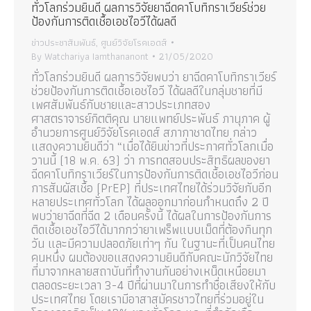
ทั่วโลกร่วมยินดี ผลการวิจัยยาฉีดคาโบทิกราเวียร์ช่วย
ป้องกันการติดเชื้อเอชไอวีได้ผลดี
ข่าวประชาสัมพันธ์
,
ศูนย์วิจัยโรคเอดส์
By
Watchariya Iamthananont
21/05/2020
ทั่วโลกร่วมยินดี ผลการวิจัยพบว่า ยาฉีดคาโบทิกราเวียร์
ช่วยป้องกันการติดเชื้อเอชไอวี ได้ผลดีในกลุ่มชายที่มี
เพศสัมพันธ์กับชายและสาวประเภทสอง
ศาสตราจารย์กิตติคุณ นายแพทย์ประพันธ์ ภานุภาค ผู้
อำนวยการศูนย์วิจัยโรคเอดส์ สภากาชาดไทย กล่าว
แสดงความยินดีว่า “เมื่อได้ยินข่าวที่ประกาศทั่วโลกเมื่อ
วานนี้ (18 พ.ค. 63) ว่า การทดสอบประสิทธิผลของยา
ฉีดคาโบทิกราเวียร์ในการป้องกันการติดเชื้อเอชไอวีก่อน
การสัมผัสเชื้อ (PrEP) ที่ประเทศไทยได้ร่วมวิจัยกับอีก
หลายประเทศทั่วโลก ได้ผลออกมาก่อนกำหนดถึง 2 ปี
พบว่ายาฉีดที่ฉีด 2 เดือนครั้งนี้ ได้ผลในการป้องกันการ
ติดเชื้อเอชไอวีได้มากกว่ายาเพร็พแบบเม็ดที่ต้องกินทุก
วัน และมีความปลอดภัยเท่าๆ กัน ในฐานะที่เป็นคนไทย
คนหนึ่ง ผมต้องขอแสดงความยินดีกับคณะนักวิจัยไทย
ที่มาจากหลายสถาบันที่ทำงานกันอย่างเหน็ดเหนื่อยมา
ตลอดระยะเวลา 3-4 ปีที่ผ่านมาในการทำชื่อเสียงให้กับ
ประเทศไทย โดยเรามีอาสาสมัครชาวไทยที่ร่วมอยู่ใน