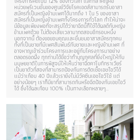
โครงการคิดเป็น 12% ของทั่วโลก และที่สำคัญคือ
หน่วยพรีเวนชั่นของศูนย์วิจัยโรคเอดส์สามารถรับอาสา
สมัครที่เป็นหญิงข้ามเพศได้มากถึง 1 ใน 5 ของอาสา
สมัครที่เป็นหญิงข้ามเพศทั้งโครงการทั่วโลก ทำให้น่าจะ
มีข้อมูลเพียงพอที่จะสรุปได้ว่ายาฉีดนี้ก็ใช้ได้ผลดีกับหญิง
ข้ามเพศด้วย ไม่ต้องเสียเวลามาทดสอบอีกรอบหนึ่ง
นอกจากนี้ ต้องขอขอบคุณและชื่นชมอาสาสมัครทุกคน
ทั้งที่เป็นชายที่มีเพศสัมพันธ์กับชายและหญิงข้ามเพศ ที่
อาจหาญเข้าร่วมโครงการและอยู่กับโครงการมาอย่าง
ตลอดรอดฝั่ง ทุกท่านได้ชื่อว่าทำบุญกุศลที่ยิ่งใหญ่ให้กับ
มนุษยชาติในการพิสูจน์ให้เห็นว่ายาฉีดคาโบทิกราเวียร์
เป็นยาตัวที่สองที่สามารถป้องกันการติดเชื้อเอชไอวีได้
แม้ว่าเกือบ 40 ปีแล้วเรายังไม่มีวัคซีนเอชไอวีใช้ แต่
อย่างน้อยๆ เราก็มียาที่สามารถกินหรือฉีดป้องกันเอชไอวี
ได้ ซึ่งได้ผลเกือบ 100% เป็นทางเลือกหลายๆ…