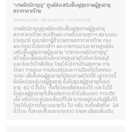
“เทพรัตน์การุญ” ศูนย์ส่งเสริมฟื้นฟูสุขภาพผู้สูงอายุ
สภากาชาดไทย
Uncategorized
By
pavikorn
25/04/2018
เทพรัตน์การุญศูนย์ส่งเสริมฟื้นฟูสุขภาพผู้สูงอายุ
สภากาชาดไทย สมเด็จพระเทพรัตนราชสุดาฯ สยามบรม
ราชกุมารี อุปนายิกาผู้อำนวยการสภากาชาดไทย ทรง
พระกรุณาโปรดเกล้าฯ พระราชทานนามอาคารศูนย์ส่ง
เสริมฟื้นฟูสุขภาพผู้สูงอายุ “อาคารเทพรัตนการุญ”
สร้างขึ้นเพื่อรองรับประชากรสูงอายุในจังหวัดชลบุรี
และจังหวัดใกล้เคียง โดยให้บริการด้านสุขภาพ การ
รักษา การดูแล การส่งเสริมและการป้องกันโรคครบ
วงจร เพื่อสังคมผู้สูงอายุที่มีคุณภาพชีวิตที่ดี นอกจากนี้
ยังมีหน่วยบริบาลผู้สูงอายุ ซึ่งรับดูแลผู้สูงอายุตั้งแต่
อายุ 60 ปี ขึ้นไป ทั้งที่ช่วยเหลือตนเองได้ และไม่ได้
รับดูแลผู้สูงอายุที่เสี่ยงต่อภาวะหัวใจล้มเหลว ภาวะติด
เชื้อ หรือภาวะสมองเสื่อมที่ไม่สามารถอยู่ร่วมกับผู้อื่นได้
โดยให้บริการทั้งแบบรายวัน ไป-กลับ จนถึงพักค้าง 24
ชั่วโมง ทั้งระยะสั้นและระยะยาว รายละเอียดเพิ่มเติม