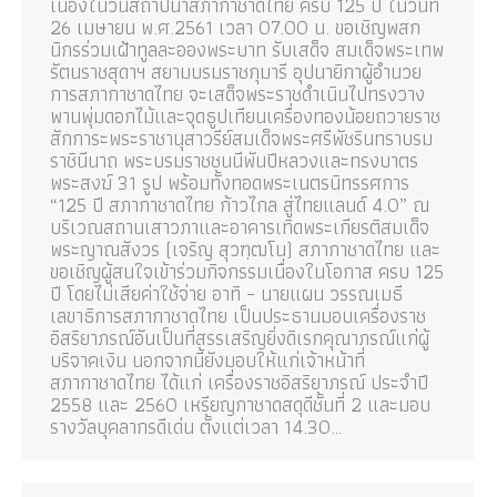
เนื่องในวันสถาปนาสภากาชาดไทย ครบ 125 ปี ในวันที่
26 เมษายน พ.ศ.2561 เวลา 07.00 น. ขอเชิญพสก
นิกรร่วมเฝ้าทูลละอองพระบาท รับเสด็จ สมเด็จพระเทพ
รัตนราชสุดาฯ สยามบรมราชกุมารี อุปนายิกาผู้อำนวย
การสภากาชาดไทย จะเสด็จพระราชดำเนินไปทรงวาง
พานพุ่มดอกไม้และจุดธูปเทียนเครื่องทองน้อยถวายราช
สักการะพระราชานุสาวรีย์สมเด็จพระศรีพัชรินทราบรม
ราชินีนาถ พระบรมราชชนนีพันปีหลวงและทรงบาตร
พระสงฆ์ 31 รูป พร้อมทั้งทอดพระเนตรนิทรรศการ
“125 ปี สภากาชาดไทย ก้าวไกล สู่ไทยแลนด์ 4.0” ณ
บริเวณสถานเสาวภาและอาคารเทิดพระเกียรติสมเด็จ
พระญาณสังวร (เจริญ สุวฑฺฒโน) สภากาชาดไทย และ
ขอเชิญผู้สนใจเข้าร่วมกิจกรรมเนื่องในโอกาส ครบ 125
ปี โดยไม่เสียค่าใช้จ่าย อาทิ – นายแผน วรรณเมธี
เลขาธิการสภากาชาดไทย เป็นประธานมอบเครื่องราช
อิสริยาภรณ์อันเป็นที่สรรเสริญยิ่งดิเรกคุณาภรณ์แก่ผู้
บริจาคเงิน นอกจากนี้ยังมอบให้แก่เจ้าหน้าที่
สภากาชาดไทย ได้แก่ เครื่องราชอิสริยาภรณ์ ประจำปี
2558 และ 2560 เหรียญกาชาดสดุดีชั้นที่ 2 และมอบ
รางวัลบุคลากรดีเด่น ตั้งแต่เวลา 14.30…