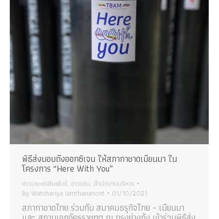
พิธีส่งมอบถังออกซิเจน ให้สภากาชาดเมียนมา ใน
โครงการ “Here With You”
ข่าวประชาสัมพันธ์
,
ข่าวเด่น
,
สำนักงานบริหาร
By
Watchariya Iamthananont
01/10/2021
สภากาชาดไทย ร่วมกับ สมาคมธรุกิจไทย – เมียนมา
และ สถานเอกอัครราชทูต ณ กรุงย่างกุ้ง เข้าร่วมพิธีส่ง