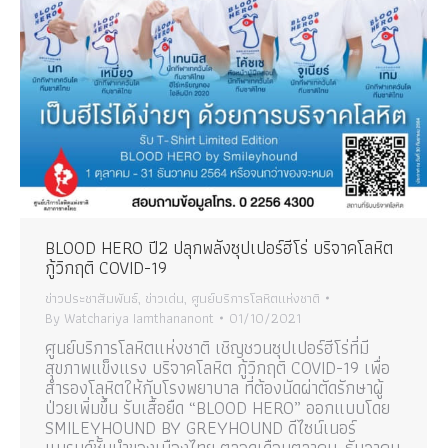
BLOOD HERO ปี2 ปลุกพลังซุปเปอร์ฮีโร่ บริจาคโลหิต
กู้วิกฤติ COVID-19
ข่าวประชาสัมพันธ์
,
ข่าวเด่น
,
ศูนย์บริการโลหิตแห่งชาติ
By
Watchariya Iamthananont
01/10/2021
ศูนย์บริการโลหิตแห่งชาติ เชิญชวนซุปเปอร์ฮีโร่ที่มี
สุขภาพแข็งแรง บริจาคโลหิต กู้วิกฤติ COVID-19 เพื่อ
สำรองโลหิตให้กับโรงพยาบาล ที่ต้องนัดผ่าตัดรักษาผู้
ป่วยเพิ่มขึ้น รับเสื้อยืด “BLOOD HERO” ออกแบบโดย
SMILEYHOUND BY GREYHOUND ดีไซน์เนอร์
แบรนด์ชั้นนำของเมืองไทย ตลอดเดือนตุลาคม-ธันวาคม