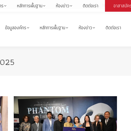
1664
กร
หลักการพื้นฐาน
ห้องข่าว
ติดต่อเรา
อาสาสมัค
Face
page
open
ข้อมูลองค์กร
หลักการพื้นฐาน
ห้องข่าว
ติดต่อเรา
in
i
new
wind
2025