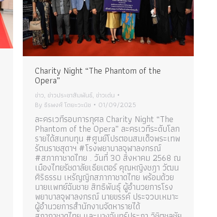
Charity Night “The Phantom of the
Opera”
ข่าว
,
ข่าวประชาสัมพันธ์
,
ข่าวเด่น
By
ธีรพงศ์ โตยะวะนิช
01/09/2025
ละครเวทีรอบการกุศล Charity Night “The
Phantom of the Opera” ละครเวทีระดับโลก
รายได้สมทบทุน #ศูนย์โปรตอนสมเด็จพระเทพ
รัตนราชสุดาฯ #โรงพยาบาลจุฬาลงกรณ์
#สภากาชาดไทย . วันที่ 30 สิงหาคม 2568 ณ
เมืองไทยรัชดาลัยเธียเตอร์ คุณหญิงชฎา วัฒน
ศิริธรรม เหรัญญิกสภากาชาดไทย พร้อมด้วย
นายแพทย์ฉันชาย สิทธิพันธุ์ ผู้อำนวยการโรง
พยาบาลจุฬาลงกรณ์ นายขรรค์ ประจวบเหมาะ
ผู้อำนวยการสำนักงานจัดหารายได้
สภากาชาดไทย และนางจันทร์ประภา วิชิตชลชัย