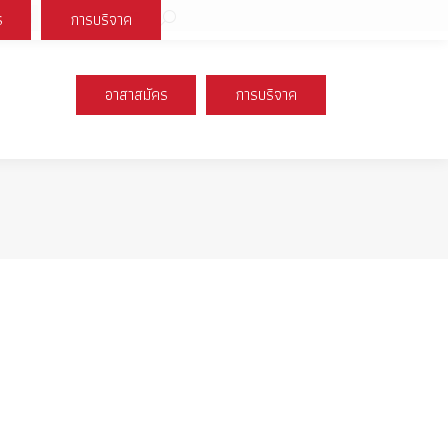
Search:
ร
การบริจาค
book
X
Instagram
YouTube
page
page
page
s
opens
opens
opens
อาสาสมัคร
การบริจาค
n
in
in
new
new
new
ow
window
window
window