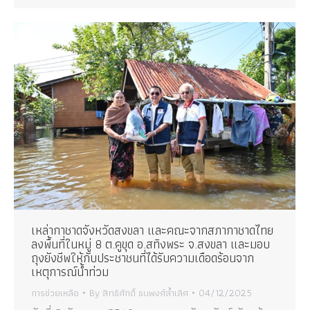
เหล่ากาชาดจังหวัดสงขลา และคณะจากสภากาชาดไทย
ลงพื้นที่ในหมู่ 8 ต.คูขุด อ.สทิงพระ จ.สงขลา และมอบ
ถุงยังชีพให้กับประชาชนที่ได้รับความเดือดร้อนจาก
เหตุการณ์น้ำท่วม
การช่วยเหลือ
By
สิทธิศักดิ์ ธนพงศ์ล้ำเลิศ
04/12/2025