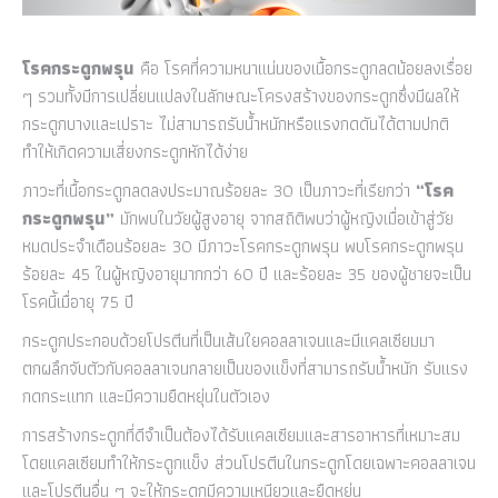
โรคกระดูกพรุน
คือ โรคที่ความหนาแน่นของเนื้อกระดูกลดน้อยลงเรื่อย
ๆ รวมทั้งมีการเปลี่ยนแปลงในลักษณะโครงสร้างของกระดูกซึ่งมีผลให้
กระดูกบางและเปราะ ไม่สามารถรับน้ำหนักหรือแรงกดดันได้ตามปกติ
ทำให้เกิดความเสี่ยงกระดูกหักได้ง่าย
ภาวะที่เนื้อกระดูกลดลงประมาณร้อยละ 30 เป็นภาวะที่เรียกว่า
“โรค
กระดูกพรุน”
มักพบในวัยผู้สูงอายุ จากสถิติพบว่าผู้หญิงเมื่อเข้าสู่วัย
หมดประจำเดือนร้อยละ 30 มีภาวะโรคกระดูกพรุน พบโรคกระดูกพรุน
ร้อยละ 45 ในผู้หญิงอายุมากกว่า 60 ปี และร้อยละ 35 ของผู้ชายจะเป็น
โรคนี้เมื่อายุ 75 ปี
กระดูกประกอบด้วยโปรตีนที่เป็นเส้นใยคอลลาเจนและมีแคลเซียมมา
ตกผลึกจับตัวกับคอลลาเจนกลายเป็นของแข็งที่สามารถรับน้ำหนัก รับแรง
กดกระแทก และมีความยืดหยุ่นในตัวเอง
การสร้างกระดูกที่ดีจำเป็นต้องได้รับแคลเซียมและสารอาหารที่เหมาะสม
โดยแคลเซียมทำให้กระดูกแข็ง ส่วนโปรตีนในกระดูกโดยเฉพาะคอลลาเจน
และโปรตีนอื่น ๆ จะให้กระดูกมีความเหนียวและยืดหยุ่น