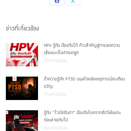
Share
Share
on
on
Facebook
X
ข่าวที่เกี่ยวข้อง
HPV รู้ทัน ป้องกันได้ ก้าวสำคัญสู่การลดความ
เสี่ยงมะเร็งปากมดลูก
17/07/2026
ทำความรู้จัก PTSD แผลใจหลังเหตุการณ์สะเทือน
ขวัญ
17/07/2026
รู้ทัน “ไวรัสฮันตา” ป้องกันโรคจากสัตว์ฟันแทะ
ก่อนสายเกินไป
20/05/2026