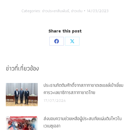
Categories:
ข่าวประชาสัมพันธ์
,
ข่าวเด่น
14/03/2023
Share this post
Share
Share
on
on
Facebook
X
ข่าวที่เกี่ยวข้อง
ประธานกิตติมศักดิ์จากสภากาชาดเซเชลล์เข้าเยี่ยม
คารวะเลขาธิการสภากาชาดไทย
17/07/2026
ส่งมอบความช่วยเหลือผู้ประสบภัยแผ่นดินไหวใน
เวเนซุเอลา