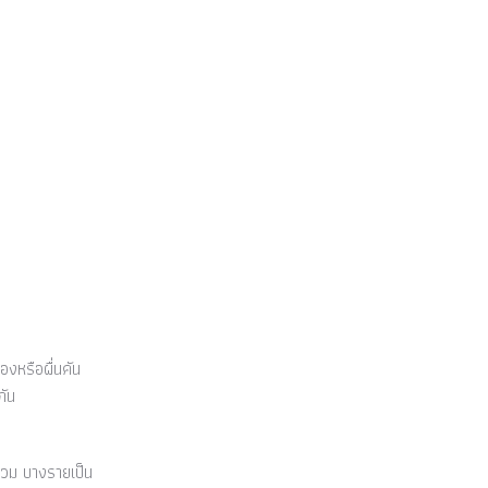
งหรือผื่นคัน
กัน
บวม บางรายเป็น