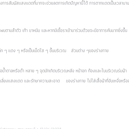
่ยงการสัมผัสแสงแดดที่มากจะช่วยลดการเกิดปัญหานี้ได้ การตากแดดเป็นเวลานานท
บตามลำตัว เท้า ขาหนีบ และหากมีเชื้อราเข้ามาร่วมด้วยจะมีอาการคันมากยิ่งขึ้น
เล็ก ๆ แดง ๆ หรือเป็นเม็ดใส ๆ ขึ้นบริเวณ ส่วนต่าง ๆของร่างกาย
ือน้ำตาลหรือดำ หลาย ๆ จุดมักเกิดบริเวณหลัง หน้าอก ท้องและในบริเวณร่มผ้า
ลี่ยงแสงแดด และรักษาความสะอาด ของร่างกาย ไม่ใส่เสื้อผ้าที่อับเหงื่อหรืออั
Category:
สาระความรู้
13/06/2025