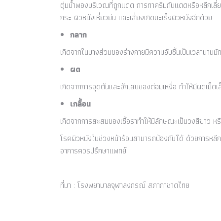
ตุ่มน้ำพองบริเวณที่ถูกแดด การทาครีมกันแดดหรือหลีกเลี
กระ ผิวหนังเหี่ยวย่น และเสี่ยงเกิดมะเร็งผิวหนังอีกด้วย
กลาก
เกิดจากในบางส่วนของร่างกายมีความอับชื้นเป็นเวลานานมักพ
ผด
เกิดจากการอุดตันและอักเสบของต่อมเหงื่อ ทำให้มีผดเม็ด
เกลื้อน
เกิดจากการสะสมของเชื้อราทำให้มีลักษณะเป็นวงสีขาว หร
โรคผิวหนังในช่วงหน้าร้อนสามารถป้องกันได้ ด้วยการหลีกเ
อาการควรปรึกษาแพทย์
ที่มา : โรงพยาบาลจุฬาลงกรณ์ สภากาชาดไทย