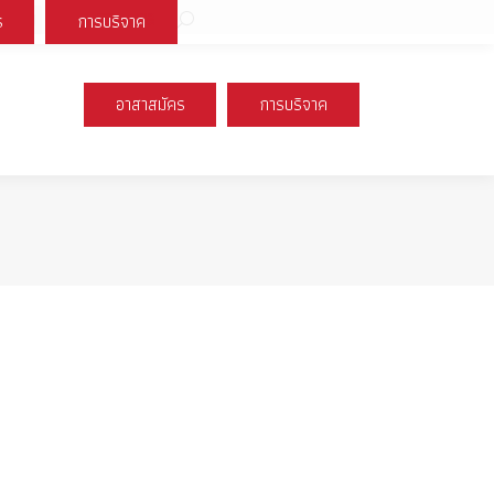
Search:
ร
การบริจาค
book
X
Instagram
YouTube
page
page
page
s
opens
opens
opens
อาสาสมัคร
การบริจาค
n
in
in
new
new
new
ow
window
window
window