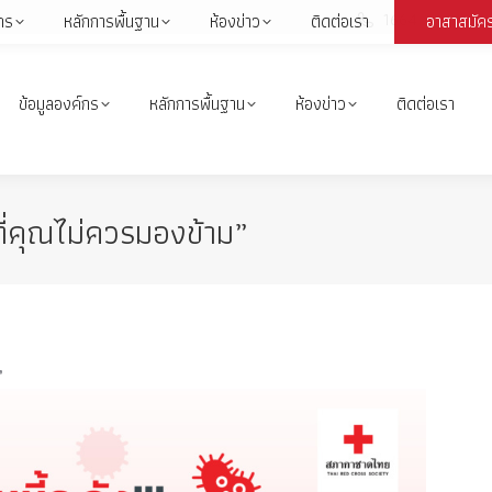
1664
กร
หลักการพื้นฐาน
ห้องข่าว
ติดต่อเรา
อาสาสมัค
Face
page
open
ข้อมูลองค์กร
หลักการพื้นฐาน
ห้องข่าว
ติดต่อเรา
in
i
new
wind
งที่คุณไม่ควรมองข้าม”
”