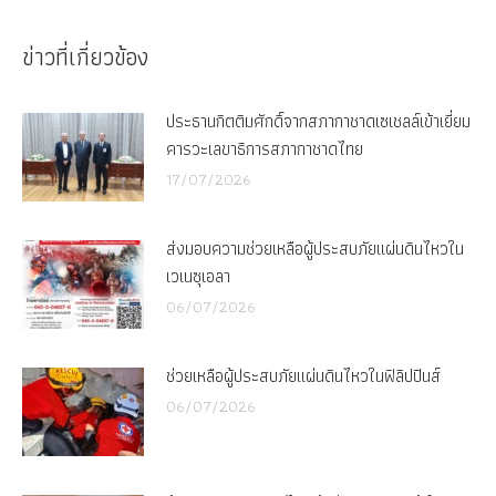
on
on
Facebook
X
ข่าวที่เกี่ยวข้อง
ประธานกิตติมศักดิ์จากสภากาชาดเซเชลล์เข้าเยี่ยม
คารวะเลขาธิการสภากาชาดไทย
17/07/2026
ส่งมอบความช่วยเหลือผู้ประสบภัยแผ่นดินไหวใน
เวเนซุเอลา
06/07/2026
ช่วยเหลือผู้ประสบภัยแผ่นดินไหวในฟิลิปปินส์
06/07/2026