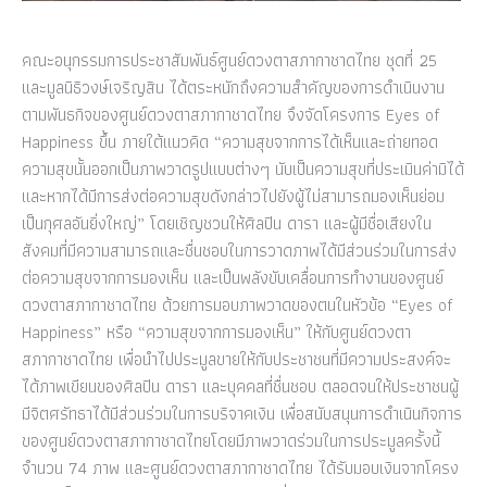
คณะอนุกรรมการประชาสัมพันธ์ศูนย์ดวงตาสภากาชาดไทย ชุดที่ 25
และมูลนิธิวงษ์เจริญสิน ได้ตระหนักถึงความสำคัญของการดำเนินงาน
ตามพันธกิจของศูนย์ดวงตาสภากาชาดไทย จึงจัดโครงการ Eyes of
Happiness ขึ้น ภายใต้แนวคิด “ความสุขจากการได้เห็นและถ่ายทอด
ความสุขนั้นออกเป็นภาพวาดรูปแบบต่างๆ นับเป็นความสุขที่ประเมินค่ามิได้
และหากได้มีการส่งต่อความสุขดังกล่าวไปยังผู้ไม่สามารถมองเห็นย่อม
เป็นกุศลอันยิ่งใหญ่” โดยเชิญชวนให้ศิลปิน ดารา และผู้มีชื่อเสียงใน
สังคมที่มีความสามารถและชื่นชอบในการวาดภาพได้มีส่วนร่วมในการส่ง
ต่อความสุขจากการมองเห็น และเป็นพลังขับเคลื่อนการทำงานของศูนย์
ดวงตาสภากาชาดไทย ด้วยการมอบภาพวาดของตนในหัวข้อ “Eyes of
Happiness” หรือ “ความสุขจากการมองเห็น” ให้กับศูนย์ดวงตา
สภากาชาดไทย เพื่อนำไปประมูลขายให้กับประชาชนที่มีความประสงค์จะ
ได้ภาพเขียนของศิลปิน ดารา และบุคคลที่ชื่นชอบ ตลอดจนให้ประชาชนผู้
มีจิตศรัทธาได้มีส่วนร่วมในการบริจาคเงิน เพื่อสนับสนุนการดำเนินกิจการ
ของศูนย์ดวงตาสภากาชาดไทยโดยมีภาพวาดร่วมในการประมูลครั้งนี้
จำนวน 74 ภาพ และศูนย์ดวงตาสภากาชาดไทย ได้รับมอบเงินจากโครง