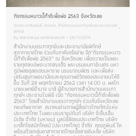
กิจกรรมหนาวนี้ทำดีเพื่อพ่อ 2563 จังหวัดเลย
ข่าวประชาสัมพันธ์
,
ข่าวเด่น
,
สำนักงานบรรเทาทุกข์และประชานามัย
พิทักษ์
By
Watchariya Iamthananont
28/11/2019
สำนักงานบรรเทาทุกข์และประชานามัยพิทักษ์
สภากาชาดไทย ร่วมกับภาคีเครือข่าย จัด“กิจกรรมหนาว
นี้ทำดีเพื่อพ่อ 2563” ณ จังหวัดเลย เพื่อถวายเป็นพระ
ราชกุศลแด่พระบาทสมเด็จ พระบรมชนกาธิเบศร มหา
ภูมิพลอดุลยเดชมหาราช บรมนาถบพิตร และเพื่อส่ง
เสริมสุขภาพอนามัยและคุณภาพชีวิตของประชาชนให้ดี
ขึ้น วันที่ 28 พฤศจิกายน 2562 เวลา 14.00 น. พลโท
นายแพทย์อำนาจ บาลี ผู้อำนวยการสำนักงานบรรเทา
ทุกข์ฯ ประธานในพิธี เปิด “กิจกรรมหนาวนี้ทำดีเพื่อพ่อ
2563” โดยสำนักงานบรรเทาทุกข์ฯ ร่วมกับจังหวัดเลย
กองทัพอากาศ สมาคมช่างภาพผู้สื่อข่าวโทรทัศน์แห่ง
ประเทศไทย ในพระบรมราชูปถัมภ์ บริษัท จีเอ็มเอ็ม
มีเดีย จำกัด (มหาชน) มูลนิธิอิออนประเทศไทย บริษัท
แกล็กโซสมิทไคลน์ (ประเทศไทย) จำกัด คุณภูพินธ์ ไค
พร้อมด้วยกลุ่มอาสากาชาดไทยเชื้อสายอินเดีย บริษัท