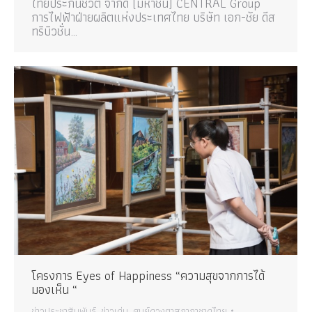
ไทยประกันชีวิต จำกัด (มหาชน) CENTRAL Group
การไฟฟ้าฝ่ายผลิตแห่งประเทศไทย บริษัท เอก-ชัย ดีส
ทริบิวชั่น…
โครงการ Eyes of Happiness “ความสุขจากการได้
มองเห็น “
ข่าวประชาสัมพันธ์
,
ข่าวเด่น
,
ศูนย์ดวงตาสภากาชาดไทย