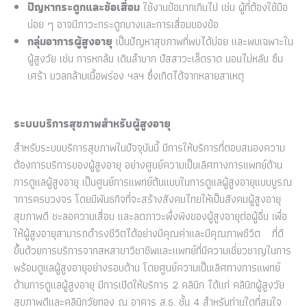
ปัญหากระดูกและข้อเสื่อม
ใช้งานข้อมากเกินไป เช่น ผู้ที่ต้องใช้มือ
บ่อย ๆ อาจมีภาวะกระดูกบางและการเสื่อมของข้อ
กลุ่มอาการผู้สูงอายุ
เป็นปัญหาสุขภาพที่พบได้บ่อย และพบเฉพาะใน
ผู้สูงวัย เช่น การหกล้ม เดินลำบาก ปัสสาวะเล็ดราด นอนไม่หลับ ซึม
เศร้า มวลกล้ามเนื้อพร่อง ฯลฯ ซึ่งเกิดได้จากหลายสาเหตุ
ระบบบริการสุขภาพสำหรับผู้สูงอายุ
สำหรับระบบบริการสุขภาพในปัจจุบันนี้ มีการให้บริการที่ตอบสนองความ
ต้องการบริการของผู้สูงอายุ อย่างศูนย์ความเป็นเลิศทางการแพทย์ด้าน
การดูแลผู้สูงอายุ เป็นศูนย์การแพทย์ต้นแบบในการดูแลผู้สูงอายุแบบบูรณ
าการครบวงจร โดยมีพันธกิจที่จะสร้างสังคมไทยให้เป็นสังคมผู้สูงอายุ
สุขภาพดี ชะลอความเสื่อม และลดภาวะพึ่งพิงของผู้สูงอายุต่อผู้อื่น เพื่อ
ให้ผู้สูงอายุสามารถดำรงชีวิตได้อย่างมีคุณค่าและมีคุณภาพชีวิต ที่ดี
ขึ้นด้วยการบริการจากสหสาขาวิชาชีพและแพทย์ที่มีความเชี่ยวชาญในการ
พร้อมดูแลผู้สูงอายุอย่างรอบด้าน โดยศูนย์ความเป็นเลิศทางการแพทย์
ด้านการดูแลผู้สูงอายุ มีการเปิดให้บริการ 2 คลินิก ได้แก่ คลินิกผู้สูงวัย
สุขภาพดีและคลินิกวัยทอง ณ อาคาร ส.ธ. ชั้น 4 สำหรับท่านใดที่สนใจ