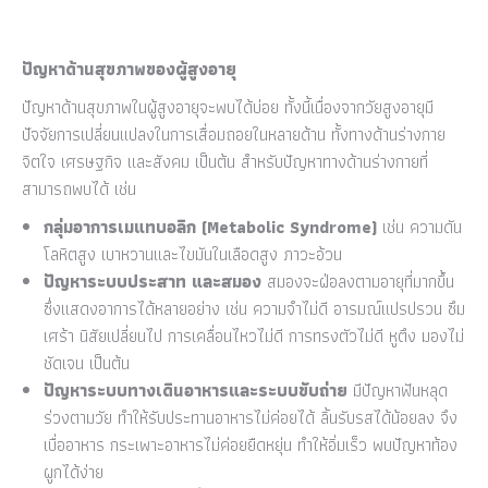
ปัญหาด้านสุขภาพของผู้สูงอายุ
ปัญหาด้านสุขภาพในผู้สูงอายุจะพบได้บ่อย ทั้งนี้เนื่องจากวัยสูงอายุมี
ปัจจัยการเปลี่ยนแปลงในการเสื่อมถอยในหลายด้าน ทั้งทางด้านร่างกาย
จิตใจ เศรษฐกิจ และสังคม เป็นต้น สำหรับปัญหาทางด้านร่างกายที่
สามารถพบได้ เช่น
กลุ่มอาการเมแทบอลิก (
Metabolic Syndrome)
เช่น ความดัน
โลหิตสูง เบาหวานและไขมันในเลือดสูง ภาวะอ้วน
ปัญหาระบบประสาท และสมอง
สมองจะฝ่อลงตามอายุที่มากขึ้น
ซึ่งแสดงอาการได้หลายอย่าง เช่น ความจำไม่ดี อารมณ์แปรปรวน ซึม
เศร้า นิสัยเปลี่ยนไป การเคลื่อนไหวไม่ดี การทรงตัวไม่ดี หูตึง มองไม่
ชัดเจน เป็นต้น
ปัญหาระบบทางเดินอาหารและระบบขับถ่าย
มีปัญหาฟันหลุด
ร่วงตามวัย ทำให้รับประทานอาหารไม่ค่อยได้ ลิ้นรับรสได้น้อยลง จึง
เบื่ออาหาร กระเพาะอาหารไม่ค่อยยืดหยุ่น ทำให้อิ่มเร็ว พบปัญหาท้อง
ผูกได้ง่าย