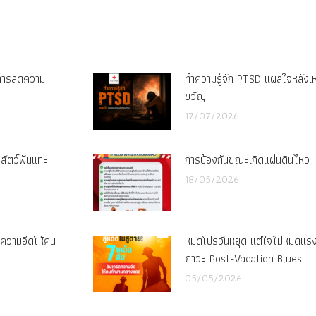
on
on
Facebook
X
ู่การลดความ
ทำความรู้จัก PTSD แผลใจหลังเ
ขวัญ
17/07/2026
กสัตว์ฟันแทะ
การป้องกันขณะเกิดแผ่นดินไหว
18/05/2026
รดความอึดให้คน
หมดโปรวันหยุด แต่ใจไม่หมดแรง ว
ภาวะ Post-Vacation Blues
05/05/2026