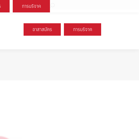
Search:
ร
การบริจาค
book
X
Instagram
YouTube
page
page
page
s
opens
opens
opens
อาสาสมัคร
การบริจาค
n
in
in
new
new
new
ow
window
window
window