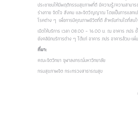
ประชาชนให้มีพฤติกรรมสุขภาพที่ดี มีความรู้/ความสามาร
ร่างกาย จิตใจ สังคม และจิตวิญญาณ โดยเป็นการแลกเปลี่
โรคต่าง ๆ เพื่อการมีคุณภาพชีวิตที่ดี สำหรับท่านใดที่สน
เปิดให้บริการ เวลา 08.00 – 16.00 น. ณ อาคาร ภปร ชั
ยังคลินิกบริการต่าง ๆ ได้แก่ อาคาร ภปร อาคารล้วน-เ
ที่มา
:
คณะจิตวิทยา จุฬาลงกรณ์มหาวิทยาลัย
กรมสุขภาพจิต กระทรวงสาธารณสุข