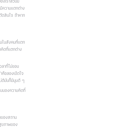
ของเราล้วนมี
จะมีความแตกต่าง
ตัดสินใจ ถ้าหาก
กันในสังคมที่แตก
คิดที่แตกต่าง
เวลาที่ไม่ชอบ
รทำคือลองเปิดใจ
ดีมันก็มีมุมดี ๆ
มุมมองความคิดที่
รมของสถาน
ลสุขภาพของ