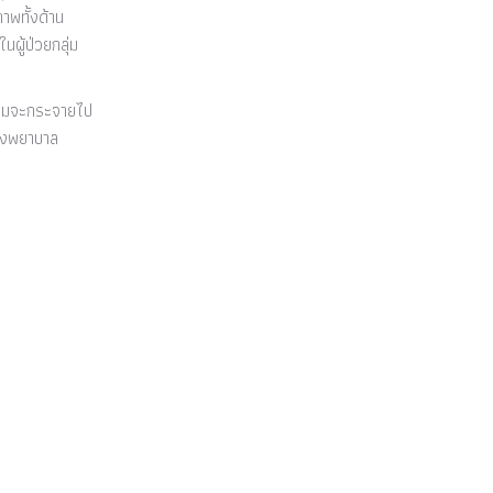
าพทั้งด้าน
ผู้ป่วยกลุ่ม
รรมจะกระจายไป
โรงพยาบาล