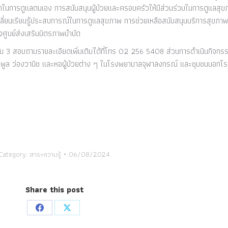
ถในการดูแลตนเอง การสนับสนุนผู้ป่วยและครอบครัวให้มีส่วนร่วมในการดูแลสุขภ
ยนเรียนรู้ประสบการณ์ในการดูแลสุขภาพ การช่วยเหลือสนับสนุนบริการสุขภาพใน
ใจศูนย์ส่งเสริมมิตรภาพบำบัด
้น 3 สอบถามรายละเอียดเพิ่มเติมได้ที่โทร 02 256 5408 ส่วนการดำเนินกิจก
พิ่มพูล ว่องวานิช และหอผู้ป่วยต่าง ๆ ในโรงพยาบาลจุฬาลงกรณ์ และชุมชนนอก
Category:
สาระความรู้
06/08/2024
Share this post
Share
Share