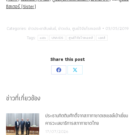
ซิสเตอร์ (Sister)
Categories:
ข่าวประชาสัมพันธ์
,
ข่าวเด่น
,
ศูนย์วิจัยโรคเอดส์
03/05/2019
Tags:
aids
UNAIDS
ศูนย์วิจัยโรคเอดส์
เอดส์
Share this post
Share
Share
on
on
Facebook
X
ข่าวที่เกี่ยวข้อง
ประธานกิตติมศักดิ์จากสภากาชาดเซเชลล์เข้าเยี่ยม
คารวะเลขาธิการสภากาชาดไทย
17/07/2026