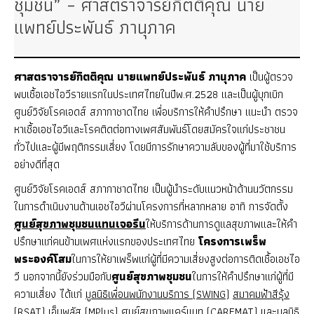
ชุมชน” – ศาสตราจารย์กิตติคุณ นาย
แพทย์ประพันธ์ ภานุภาค
ศาสตราจารย์กิตติคุณ นายแพทย์ประพันธ์ ภานุภาค
เป็นผู้ตรวจ
พบเชื้อเอชไอวีรายแรกในประเทศไทยในปีพ.ศ.2528 และเป็นผู้บุกเบิก
ศูนย์วิจัยโรคเอดส์ สภากาชาดไทย เพื่อบริการให้คำปรึกษา แนะนำ ตรวจ
หาเชื้อเอชไอวีและโรคติดต่อทางเพศสัมพันธ์โดยสมัครใจแก่ประชาชน
ทั่วไปและผู้มีพฤติกรรมเสี่ยง โดยมีการรักษาความลับของผู้ที่มาใช้บริการ
อย่างดีที่สุด
ศูนย์วิจัยโรคเอดส์ สภากาชาดไทย เป็นผู้นำระดับแนวหน้าด้านนวัตกรรม
ในการดำเนินงานด้านเอชไอวีผ่านโครงการที่หลากหลาย อาทิ การจัดตั้ง
ศูนย์สุขภาพชุมชนแทนเจอรีน
ให้บริการด้านการดูแลสุขภาพและให้คำ
ปรึกษาแก่คนข้ามเพศแห่งแรกของประเทศไทย
โครงการเพร็พ
พระองค์โสม
ในการให้ยาเพร็พแก่ผู้ที่มีความเสี่ยงสูงต่อการติดเชื้อเอชไอ
วี นอกจากนี้ยังร่วมมือกับ
ศูนย์สุขภาพชุมชน
ในการให้คำปรึกษาแก่ผู้ที่มี
ความเสี่ยง ได้แก่
มูลนิธิเพื่อนพนักงานบริการ (SWING)
สมาคมฟ้าสีรุ้ง
(RSAT)
เอ็มพลัส (MPlus)
ศูนย์สุขภาพแคร์แมท (CAREMAT)
และ
มูลนิธิ