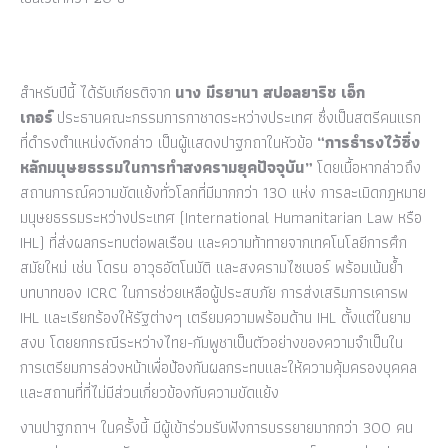
สำหรับปีนี้ ได้รับเกียรติจาก
นาง มีรยานา สปอลยาริช เอ็ก
เกอร์
ประธานคณะกรรมการกาชาดระหว่างประเทศ ซึ่งเป็นสตรีคนแรก
ที่ดำรงตำแหน่งดังกล่าว เป็นผู้แสดงปาฐกถาในหัวข้อ
“การธำรงไว้ซึ่ง
หลักมนุษยธรรมในการทำสงครามยุคปัจจุบัน”
โดยเนื้อหากล่าวถึง
สถานการณ์ความขัดแย้งทั่วโลกที่มีมากกว่า 130 แห่ง การละเมิดกฎหมาย
มนุษยธรรมระหว่างประเทศ (International Humanitarian Law หรือ
IHL) ที่ส่งผลกระทบต่อพลเรือน และความท้าทายจากเทคโนโลยีการศึก
สมัยใหม่ เช่น โดรน อาวุธอัตโนมัติ และสงครามไซเบอร์ พร้อมเน้นย้ำ
บทบาทของ ICRC ในการช่วยเหลือผู้ประสบภัย การส่งเสริมการเคารพ
IHL และเรียกร้องให้รัฐต่างๆ เตรียมความพร้อมด้าน IHL ตั้งแต่ในยาม
สงบ โดยยกกรณีระหว่างไทย-กัมพูชาเป็นตัวอย่างของความจำเป็นใน
การเตรียมการล่วงหน้าเพื่อป้องกันผลกระทบและให้ความคุ้มครองบุคคล
และสถานที่ที่ไม่มีส่วนเกี่ยวข้องกับความขัดแย้ง
งานปาฐกถาฯ ในครั้งนี้ มีผู้เข้าร่วมรับฟังการบรรยายมากกว่า 300 คน