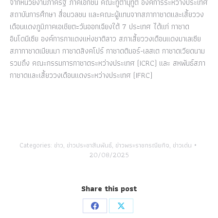
จากหน่วยงานภาครัฐ ภาคเอกชน คณะทูตานุทูต องค์การระหว่างประเทศ
สถาบันการศึกษา สื่อมวลชน และคณะผู้แทนจากสภากาชาดและเสี้ยววง
เดือนแดงภูมิภาคเอเชียตะวันออกเฉียงใต้ 7 ประเทศ ได้แก่ กาชาด
อินโดนีเซีย องค์การกาแดงแห่งชาติลาว สภาเสี้ยววงเดือนแดงมาเลเซีย
สภากาชาดเมียนมา กาชาดสิงคโปร์ กาชาดติมอร์-เลสเต กาชาดเวียดนาม
รวมถึง คณะกรรมการกาชาดระหว่างประเทศ (ICRC) และ สหพันธ์สภา
กาชาดและเสี้ยววงเดือนแดงระหว่างประเทศ (IFRC)
Categories:
ข่าว
,
ข่าวประชาสัมพันธ์
,
ข่าวพระราชกรณียกิจ
,
ข่าวเด่น
20/08/2025
Share this post
Share
Share