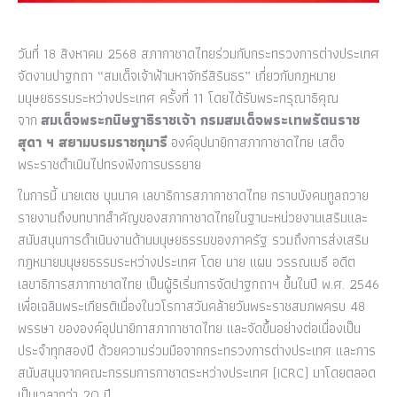
วันที่ 18 สิงหาคม 2568 สภากาชาดไทยร่วมกับกระทรวงการต่างประเทศ
จัดงานปาฐกถา “สมเด็จเจ้าฟ้ามหาจักรีสิรินธร” เกี่ยวกับกฎหมาย
มนุษยธรรมระหว่างประเทศ ครั้งที่ 11 โดยได้รับพระกรุณาธิคุณ
จาก
สมเด็จพระกนิษฐาธิราชเจ้า กรมสมเด็จพระเทพรัตนราช
สุดา ฯ สยามบรมราชกุมารี
องค์อุปนายิกาสภากาชาดไทย เสด็จ
พระราชดำเนินไปทรงฟังการบรรยาย
ในการนี้ นายเตช บุนนาค เลขาธิการสภากาชาดไทย กราบบังคมทูลถวาย
รายงานถึงบทบาทสำคัญของสภากาชาดไทยในฐานะหน่วยงานเสริมและ
สนับสนุนการดำเนินงานด้านมนุษยธรรมของภาครัฐ รวมถึงการส่งเสริม
กฎหมายมนุษยธรรมระหว่างประเทศ โดย นาย แผน วรรณเมธี อดีต
เลขาธิการสภากาชาดไทย เป็นผู้ริเริ่มการจัดปาฐกถาฯ ขึ้นในปี พ.ศ. 2546
เพื่อเฉลิมพระเกียรติเนื่องในวโรกาสวันคล้ายวันพระราชสมภพครบ 48
พรรษา ขององค์อุปนายิกาสภากาชาดไทย และจัดขึ้นอย่างต่อเนื่องเป็น
ประจำทุกสองปี ด้วยความร่วมมือจากกระทรวงการต่างประเทศ และการ
สนับสนุนจากคณะกรรมการกาชาดระหว่างประเทศ (ICRC) มาโดยตลอด
เป็นเวลากว่า 20 ปี