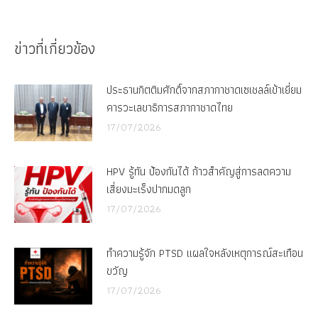
on
on
Facebook
X
ข่าวที่เกี่ยวข้อง
ประธานกิตติมศักดิ์จากสภากาชาดเซเชลล์เข้าเยี่ยม
คารวะเลขาธิการสภากาชาดไทย
17/07/2026
HPV รู้ทัน ป้องกันได้ ก้าวสำคัญสู่การลดความ
เสี่ยงมะเร็งปากมดลูก
17/07/2026
ทำความรู้จัก PTSD แผลใจหลังเหตุการณ์สะเทือน
ขวัญ
17/07/2026