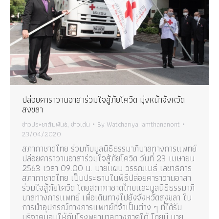
ปล่อยคาราวานอาสาร่วมใจสู้ภัยโควิด มุ่งหน้าจังหวัด
สงขลา
ข่าวประชาสัมพันธ์
,
ข่าวเด่น
By
Watchariya Iamthananont
23/04/2020
สภากาชาดไทย ร่วมกับมูลนิธิธรรมาภิบาลทางการแพทย์
ปล่อยคาราวานอาสาร่วมใจสู้ภัยโควิด วันที่ 23 เมษายน
2563 เวลา 09.00 น. นายแผน วรรณเมธี เลขาธิการ
สภากาชาดไทย เป็นประธานในพิธีปล่อยคาราวานอาสา
ร่วมใจสู้ภัยโควิด โดยสภากาชาดไทยและมูลนิธิธรรมาภิ
บาลทางการแพทย์ เพื่อเดินทางไปยังจังหวัดสงขลา ใน
การนำอุปกรณ์ทางการแพทย์ที่จำเป็นต่าง ๆ ที่ได้รับ
บริจาคมอบให้กับโรงพยาบาลทางภาคใต้ โดยมี นาย