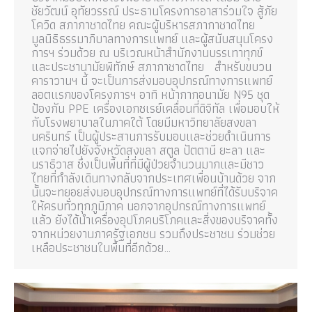
ชัยวัฒน์ อุทัยวรรณ์ ประธานโครงการอาสาร่วมใจ สู้ภัย
โควิด สภากาชาดไทย คณะผู้บริหารสภากาชาดไทย
มูลนิธิธรรมาภิบาลทางการแพทย์ และผู้สนับสนุนโครง
การฯ ร่วมด้วย ณ บริเวณหน้าสำนักงานบรรเทาทุกข์
และประชานามัยพิทักษ์ สภากาชาดไทย สำหรับขบวน
คาราวานฯ นี้ จะเป็นการส่งมอบอุปกรณ์ทางการแพทย์
ลอตแรกของโครงการฯ อาทิ หน้ากากอนามัย N95 ชุด
ป้องกัน PPE เครื่องเอกซเรย์เคลื่อนที่ดิจิทัล เพื่อมอบให้
กับโรงพยาบาลในภาคใต้ โดยมีมหาวิทยาลัยสงขลา
นครินทร์ เป็นผู้ประสานการรับมอบและช่วยดำเนินการ
แจกจ่ายไปยังจังหวัดสงขลา สตูล ปัตตานี ยะลา และ
นราธิวาส ซึ่งเป็นพื้นที่ที่มีผู้ป่วยจำนวนมากและมีชาว
ไทยที่กำลังเดินทางกลับจากประเทศเพื่อนบ้านด้วย จาก
นั้นจะทยอยส่งมอบอุปกรณ์ทางการแพทย์ที่ได้รับบริจาค
ให้ครบทั่วทุกภูมิภาค นอกจากอุปกรณ์ทางการแพทย์
แล้ว ยังได้นำเครื่องอุปโภคบริโภคและสิ่งของบริจาคทั้ง
จากหน่วยงานภาครัฐเอกชน รวมถึงประชาชน ร่วมช่วย
เหลือประชาชนในพื้นที่อีกด้วย…