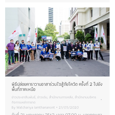
พิธีปล่อยคาราวานอาสาร่วมใจสู้ภัยโควิด ครั้งที่ 2 ไปยัง
พื้นที่ภาคเหนือ
ข่าวประชาสัมพันธ์
,
ข่าวเด่น
,
สำนักงานการคลัง
,
สำนักงานบริหาร
กิจการเหล่ากาชาด
By
Watchariya Iamthananont
21/05/2020
วันที่ 21 พฤษภาคม 2563 เวลา 07.00 น. นายกฤษฎา