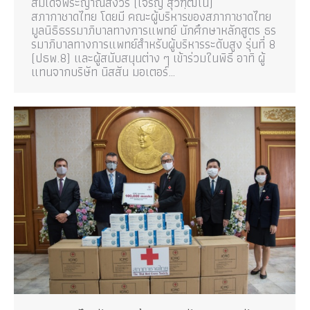
สมเด็จพระญาณสังวร (เจริญ สุวฑฺฒโน)
สภากาชาดไทย โดยมี คณะผู้บริหารของสภากาชาดไทย
มูลนิธิธรรมาภิบาลทางการแพทย์ นักศึกษาหลักสูตร ธร
รมาภิบาลทางการแพทย์สำหรับผู้บริหารระดับสูง รุ่นที่ 8
(ปธพ.8) และผู้สนับสนุนต่าง ๆ เข้าร่วมในพิธี อาทิ ผู้
แทนจากบริษัท นิสสัน มอเตอร์…