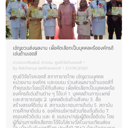
เชิญชวนส่งผลงาน เพื่อคัดเลือกเป็นบุคคลหรือองค์กรดี
เด่นด้านเอดส์
ข่าวประชาสัมพันธ์
,
ข่าวเด่น
,
ศูนย์วิจัยโรคเอดส์
By
Watchariya Iamthananont
21/08/2020
ศูนย์วิจัยโรคเอดส์ สภากาชาดไทย เชิญชวนบุคคล
หน่วยงาน องค์กร และชมรม ร่วมส่งผลงานด้านเอดส์ที่
ทำคุณประโยชน์ให้กับสังคม เพื่อคัดเลือกเป็นบุคคลหรือ
องค์กรดีเด่นด้านต่าง ๆ ได้แก่ 1. บุคคลด้านการแพทย์
และสาธารณสุข 2. บุคคลดีเด่นด้านสังคม 3. สื่อ
สร้างสรรค์ดีเด่น 4. สถานประกอบการดีเด่น 5. สถาบัน
การศึกษาดีเด่น 6. องค์กรบริหารส่วนท้องถิ่นดีเด่น 7.
ครอบครัวดีเด่น และ 8. ชมรมฯ/กลุ่มผู้ติดเชื้อดีเด่น โดย
ผู้ที่ผ่านการคัดเลือกจะได้รับโล่รางวัลในงานเทียนส่อง
ใจ เนื่องในวันเอดส์โลก ประจำปี 2563 ผู้สนใจสามารถ