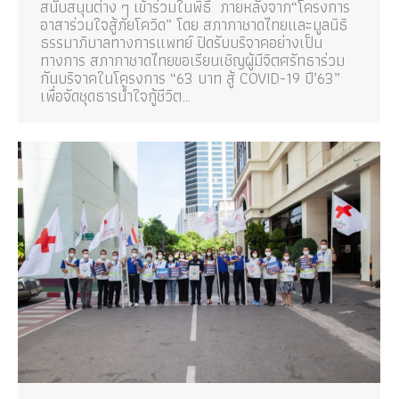
สนับสนุนต่าง ๆ เข้าร่วมในพิธี ภายหลังจาก“โครงการ
อาสาร่วมใจสู้ภัยโควิด” โดย สภากาชาดไทยและมูลนิธิ
ธรรมาภิบาลทางการแพทย์ ปิดรับบริจาคอย่างเป็น
ทางการ สภากาชาดไทยขอเรียนเชิญผู้มีจิตศรัทธาร่วม
กันบริจาคในโครงการ “63 บาท สู้ COVID-19 ปี’63”
เพื่อจัดชุดธารน้ำใจกู้ชีวิต…