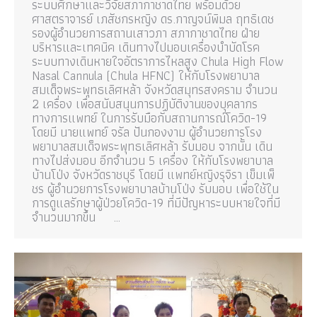
ระบบศึกษาและวิจัยสภากาชาดไทย พร้อมด้วย
ศาสตราจารย์ เภสัชกรหญิง ดร.กาญจน์พิมล ฤทธิเดช
รองผู้อำนวยการสถานเสาวภา สภากาชาดไทย ฝ่าย
บริหารและเทคนิค เดินทางไปมอบเครื่องบำบัดโรค
ระบบทางเดินหายใจอัตราการไหลสูง Chula High Flow
Nasal Cannula (Chula HFNC) ให้กับโรงพยาบาล
สมเด็จพระพุทธเลิศหล้า จังหวัดสมุทรสงคราม จำนวน
2 เครื่อง เพื่อสนับสนุนการปฏิบัติงานของบุคลากร
ทางการแพทย์ ในการรับมือกับสถานการณ์โควิด-19
โดยมี นายแพทย์ จรัล ปันกองงาม ผู้อำนวยการโรง
พยาบาลสมเด็จพระพุทธเลิศหล้า รับมอบ จากนั้น เดิน
ทางไปส่งมอบ อีกจำนวน 5 เครื่อง ให้กับโรงพยาบาล
บ้านโป่ง จังหวัดราชบุรี โดยมี แพทย์หญิงรุจิรา เข็มเพ็
ชร ผู้อำนวยการโรงพยาบาลบ้านโป่ง รับมอบ เพื่อใช้ใน
การดูแลรักษาผู้ป่วยโควิด-19 ที่มีปัญหาระบบหายใจที่มี
จำนวนมากขึ้น …