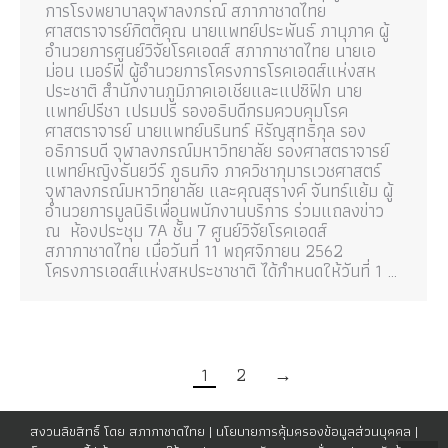
การโรงพยาบาลจุฬาลงกรณ์ สภากาชาดไทย
ศาสตราจารย์กิตติคุณ นายแพทย์ประพันธ์ ภานุภาค ผู้
อำนวยการศูนย์วิจัยโรคเอดส์ สภากาชาดไทย นายเอ
ม่อน เมอร์ฟี ผู้อำนวยการโครงการโรคเอดส์แห่งสห
ประชาติ สำนักงานภูมิภาคเอเชียและแปซิฟิก นาย
แพทย์ปรีชา เปรมปรี รองอธิบดีกรมควบคุมโรค
ศาสตราจารย์ นายแพทย์นรินทร์ หิรัญสุทธิกุล รอง
อธิการบดี จุฬาลงกรณ์มหาวิทยาลัย รองศาสตราจารย์
แพทย์หญิงธันยวีร์ ภูธนกิจ ภาควิชากุมารเวชศาสตร์
จุฬาลงกรณ์มหาวิทยาลัย และคุณสุรางค์ จันทร์แย้ม ผู้
อำนวยการมูลนิธิเพื่อนพนักงานบริการ ร่วมแถลงข่าว
ณ ห้องประชุม 7A ชั้น 7 ศูนย์วิจัยโรคเอดส์
สภากาชาดไทย เมื่อวันที่ 11 พฤศจิกายน 2562
โครงการเอดส์แห่งสหประชาชาติ ได้กำหนดให้วันที่ 1 …
1
2
→
สงวนลิขสิทธิ์ โดย สภากาชาดไทย |
นโยบายการคุ้มครองข้อมูลส่วนบุคคล
|