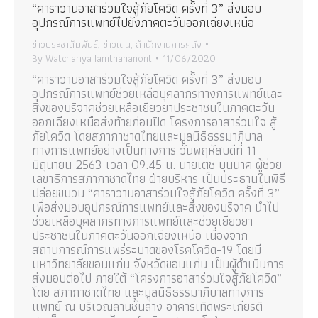
“คาราวานอาสาร่วมใจสู้ภัยโควิด ครั้งที่ 3” ส่งมอบ
อุปกรณ์การแพทย์ไปยังภาคตะวันออกเฉียงเหนือ
ข่าวประชาสัมพันธ์
,
ข่าวเด่น
,
สำนักงานการคลัง
By
Watchariya Iamthananont
11/06/2020
“คาราวานอาสาร่วมใจสู้ภัยโควิด ครั้งที่ 3” ส่งมอบ
อุปกรณ์การแพทย์ช่วยเหลือบุคลากรทางการแพทย์และ
สิ่งของบริจาคช่วยเหลือเยียวยาประชาชนในภาคตะวัน
ออกเฉียงเหนือส่งท้ายก่อนปิด โครงการอาสาร่วมใจ สู้
ภัยโควิด โดยสภากาชาดไทยและมูลนิธิธรรมาภิบาล
ทางการแพทย์อย่างเป็นทางการ วันพฤหัสบดีที่ 11
มิถุนายน 2563 เวลา 09.45 น. นายเตช บุนนาค ผู้ช่วย
เลขาธิการสภากาชาดไทย ฝ่ายบริหาร เป็นประธานในพิธี
ปล่อยขบวน “คาราวานอาสาร่วมใจสู้ภัยโควิด ครั้งที่ 3”
เพื่อส่งมอบอุปกรณ์การแพทย์และสิ่งของบริจาค นำไป
ช่วยเหลือบุคลากรทางการแพทย์และช่วยเยียวยา
ประชาชนในภาคตะวันออกเฉียงเหนือ เนื่องจาก
สถานการณ์การแพร่ระบาดของโรคโควิด-19 โดยมี
มหาวิทยาลัยขอนแก่น จังหวัดขอนแก่น เป็นผู้ดำเนินการ
ส่งมอบต่อไป ภายใต้ “โครงการอาสาร่วมใจสู้ภัยโควิด”
โดย สภากาชาดไทย และมูลนิธิธรรมาภิบาลทางการ
แพทย์ ณ บริเวณลานชั้นล่าง อาคารเทิดพระเกียรติ