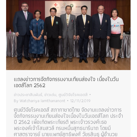
แถลงข่าวการจัดกิจกรรมงานเทียนส่องใจ เนื่องในวัน
เอดส์โลก 2562
ข่าวประชาสัมพันธ์
,
ข่าวเด่น
,
ศูนย์วิจัยโรคเอดส์
By
Watchariya Iamthananont
12/11/2019
ศูนย์วิจัยโรคเอดส์ สภากาชาดไทย จัดงานแถลงข่าวการ
จัดกิจกรรมงานเทียนส่องใจเนื่องในวันเอดส์โลก ประจำ
ปี 2562 เพื่อเทิดพระเกียรติ พระเจ้าวรวงศ์เธอ
พระองค์เจ้าโสมสวลี กรมหมื่นสุทธนารีนาถ โดยมี
ศาสตราจารย์ นายแพทย์สุทธิพงศ์ วัชรสินธุ ผู้อำนวย