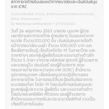
สภากาชาดไทยรับมอบหน้ากากอนามัยและเงินสนับสนุน
จาก ICRC
ข่าวประชาสัมพันธ์
,
ข่าวเด่น
,
สำนักงานบรรเทาทุกข์และประชานามัย
พิทักษ์
,
สำนักงานบริหาร
By
Watchariya Iamthananont
27/05/2020
วันที่ 26 พฤษภาคม 2563 นายเตช บุนนาค ผู้ช่วย
เลขาธิการสภากาชาดไทย ฝ่ายบริหาร รับมอบหน้ากาก
อนามัย จำนวน100,000 ชิ้น เงินสนับสนุนการจัดทำ
หน้ากากอนามัยแบบผ้า จำนวน 500,000 บาท และ
สื่อเพื่อการเรียนรู้ เรื่องโรคโควิด-19 ในภาษาไทย และ
ภาษาต่างๆ ของกลุ่มผู้พลัดถิ่นและแรงงานต่างด้าวอีก
จำนวน 5 ภาษา จากนาย คริสตอฟ ซุตแตร์ ผู้อำนวยการ
และนายบรูโน ปอมมิเยร์ รองผู้อำนวยการ คณะ
กรรมการกาชาดระหว่างประเทศ (ICRC) สำนักงาน
ภูมิภาคกรุงเทพฯ เพื่อสนับสนุนการปฏิบัติงานของ
สภากาชาดไทย ในการตอบโต้และป้องกันภัยจากการ
ระบาดของโรค โควิด-19 โดยเน้นที่การสนับสนุนและ
ดูแลกลุ่มผู้เปราะบาง ผู้พลัดถิ่น และแรงงานต่างด้าว
โดยมีนายแพทย์พิชิต ศิริวรรณ รองผู้อำนวยการ
สำนักงานบรรเทาทุกข์และประชานามัยพิทักษ์ รวมเป็น
เกียรติในการรับมอบ