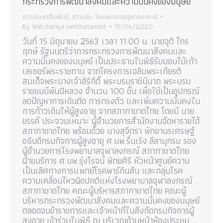
กระทรวงการพัฒนาสังคมและความมั่นคงของมนุษย์
ข่าวประชาสัมพันธ์
,
ข่าวเด่น
,
โรงพยาบาลจุฬาลงกรณ์
By
Watchariya Iamthananont
15/06/2020
วันที่ 15 มิถุนายน 2563 เวลา 11.00 น. นายจุติ ไกร
ฤกษ์ รัฐมนตรีว่าการกระทรวงการพัฒนาสังคมและ
ความมั่นคงของมนุษย์ เป็นประธานในพิธีรับมอบไม้เท้า
เลเซอร์พระราชทาน จากโครงการเฉลิมพระเกียรติ
สมเด็จพระนางเจ้าสิริกิติ์ พระบรมราชินีนาถ พระบรม
ราชชนนีพันปีหลวง จำนวน 100 ชิ้น เพื่อใช้เป็นอุปกรณ์
ลดปัญหาการเดินติด การทรงตัว และเพิ่มความมั่นคงใน
การก้าวเดินให้ผู้สูงอายุ จากสภากาชาดไทย โดยมี นาย
ขรรค์ ประจวบเหมาะ ผู้อำนวยการสำนักงานจัดหารายได้
สภากาชาดไทย พร้อมด้วย นางสุจิตรา พิทยานรเศรษฐ์
อธิบดีกรมกิจการผู้สูงอายุ ศ.นพ.รื่นเริง ลีลานุกรม รอง
ผู้อำนวยการโรงพยาบาลจุฬาลงกรณ์ สภากาชาดไทย
ฝ่ายบริการ ศ.นพ.รุ่งโรจน์ พิทยศิริ หัวหน้าศูนย์ความ
เป็นเลิศทางการแพทย์โรคพาร์กินสัน และกลุ่มโรค
ความเคลื่อนไหวผิดปกติแห่งโรงพยาบาลจุฬาลงกรณ์
สภากาชาดไทย คณะผู้บริหารสภากาชาดไทย คณะผู้
บริหารกระทรวงพัฒนาสังคมและความมั่นคงของมนุษย์
ตลอดจนข้าราชการและเจ้าหน้าที่ในสังกัดกรมกิจการผู้
สูงอายุ เข้าร่วมในพิธี ณ บริเวณด้านหน้าห้องประชุม