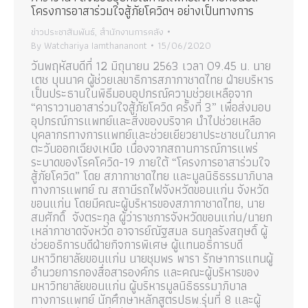
โครงการอาสาร่วมใจสู้ภัยโควิดฯ อย่างเป็นทางการ
ข่าวประชาสัมพันธ์
,
สำนักงานการคลัง
By
Watchariya Iamthananont
15/06/2020
วันพฤหัสบดีที่ 12 มิถุนายน 2563 เวลา 09.45 น. นาย
เตช บุนนาค ผู้ช่วยเลขาธิการสภากาชาดไทย ฝ่ายบริหาร
เป็นประธานในพิธีมอบอุปกรณ์ความช่วยเหลือจาก
“คาราวานอาสาร่วมใจสู้ภัยโควิด ครั้งที่ 3” เพื่อส่งมอบ
อุปกรณ์การแพทย์และสิ่งของบริจาค นำไปช่วยเหลือ
บุคลากรทางการแพทย์และช่วยเยียวยาประชาชนในภาค
ตะวันออกเฉียงเหนือ เนื่องจากสถานการณ์การแพร่
ระบาดของโรคโควิด-19 ภายใต้ “โครงการอาสาร่วมใจ
สู้ภัยโควิด” โดย สภากาชาดไทย และมูลนิธิธรรมาภิบาล
ทางการแพทย์ ณ สถานีรถไฟจังหวัดขอนแก่น จังหวัด
ขอนแก่น โดยมีคณะผู้บริหารของสภากาชาดไทย, นาย
สมศักดิ์ จังตระกุล ผู้ว่าราชการจังหวัดขอนแก่น/นายก
เหล่ากาชาดจังหวัด อาจารย์ณัฐสมล ธนกุลรังสฤษดิ์ ผู้
ช่วยอธิการบดีฝ่ายกิจการพิเศษ ผู้แทนอธิการบดี
มหาวิทยาลัยขอนแก่น นายชุมพร พารา รักษาการแทนผู้
อำนวยการกองสื่อสารองค์กร และคณะผู้บริหารของ
มหาวิทยาลัยขอนแก่น ผู้บริหารมูลนิธิธรรมาภิบาล
ทางการแพทย์ นักศึกษาหลักสูตรปธพ.รุ่นที่ 8 และผู้