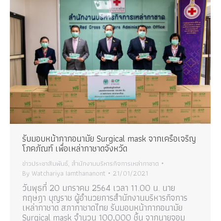
รับมอบหน้ากากอนามัย Surgical mask จากเครือเจริญ
โภคภัณฑ์ เพื่อเหล่ากาชาดจังหวัด
ข่าวประชาสัมพันธ์
,
สำนักงานบริหารกิจการเหล่ากาชาด
By
Watchariya Iamthananont
21/01/2021
วันพุธที่ 20 มกราคม 2564 เวลา 11.00 น. นาย
กฤษฎา บุญราช ผู้อำนวยการสำนักงานบริหารกิจการ
เหล่ากาชาด สภากาชาดไทย รับมอบหน้ากากอนามัย
Surgical mask จำนวน 100,000 ชิ้น จากนายจอม