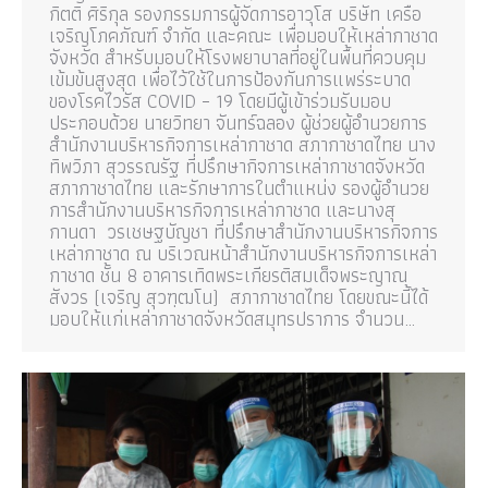
กิตติ ศิริกุล รองกรรมการผู้จัดการอาวุโส บริษัท เครือ
เจริญโภคภัณฑ์ จำกัด และคณะ เพื่อมอบให้เหล่ากาชาด
จังหวัด สำหรับมอบให้โรงพยาบาลที่อยู่ในพื้นที่ควบคุม
เข้มข้นสูงสุด เพื่อไว้ใช้ในการป้องกันการแพร่ระบาด
ของโรคไวรัส COVID – 19 โดยมีผู้เข้าร่วมรับมอบ
ประกอบด้วย นายวิทยา จันทร์ฉลอง ผู้ช่วยผู้อำนวยการ
สำนักงานบริหารกิจการเหล่ากาชาด สภากาชาดไทย นาง
ทิพวิภา สุวรรณรัฐ ที่ปรึกษากิจการเหล่ากาชาดจังหวัด
สภากาชาดไทย และรักษาการในตำแหน่ง รองผู้อำนวย
การสำนักงานบริหารกิจการเหล่ากาชาด และนางสุ
กานดา วรเชษฐบัญชา ที่ปรึกษาสำนักงานบริหารกิจการ
เหล่ากาชาด ณ บริเวณหน้าสำนักงานบริหารกิจการเหล่า
กาชาด ชั้น 8 อาคารเทิดพระเกียรติสมเด็จพระญาณ
สังวร (เจริญ สุวฑฺฒโน) สภากาชาดไทย โดยขณะนี้ได้
มอบให้แก่เหล่ากาชาดจังหวัดสมุทรปราการ จำนวน…