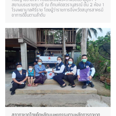
สยามบรมราชกุมารี ณ ตึกมหิดลวรานุสรณ์ ชั้น 2 ห้อง 1
โรงพยาบาลศิริราช โดยผู้ว่าราชการจังหวัดสมุทรสาครมี
อาการดีขึ้นตามลำดับ
สภากาชาดไทยยึดหลักมนุษยธรรมตามหลักการกาชาด