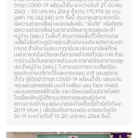
วิกฤต COVID-19 พร้อมน้ำดื่ม ระหว่างวันที่ 27 มีนาคม
2563 – 30 มกราคม 2564 จำนวน 175,974 ชุด รวม
มูลค่า 116,142,840 บาท ทั้งนี้ ประชาชนสามารถแจ้ง
ขอความช่วยเหลือผ่านแอปพลิเคชัน “พ้นภัย” หรือติดต่อ
ขอความช่วยเหลือผ่านอาสาสมัครสาธารณสุขประจำ
หมู่บ้าน (อสม.) ในพื้นที่ ส่วนการลงพื้นที่ให้ความช่วย
เหลือไปยังส่วนภูมิภาคผ่านสำนักงานบริหารกิจการเหล่า
กาชาด สำนักงานบรรเทาทุกข์และประชานามัยพิทักษ์
เหล่ากาชาดจังหวัดและกิ่งกาชาดอำเภอทั่วประเทศ ด้วย
การร่วมมือกับหลายภาคส่วนและอาสาสมัครสาธารณสุข
ประจำหมู่บ้าน (อสม.) ในการบรรเทาความเดือดร้อน
ของประชาชนที่ยากไร้และขาดแคลน อาทิ มอบชุดธาร
น้ำใจ กู้ชีวิตฝ่าวิกฤต COVID-19 พร้อมน้ำดื่ม มอบแท่น
กดเจลแอลกอฮอล์แบบเท้าเหยียบ มอบ Face shield
มอบแอลกอฮอล์ล้างมือ และเปิดหน่วยรับบริจาคโลหิต
โดยยึดหลักปฏิบัติตามมาตรการของศูนย์บริหาร
สถานการณ์การแพร่ระบาดของโรคติดเชื้อไวรัสโคโรนา
2019 (ศบค.) เพื่อป้องกันการแพร่ระบาดของโรคโค
วิด-19 ระหว่างวันที่ 15-20 มกราคม 2564 ดังนี้…