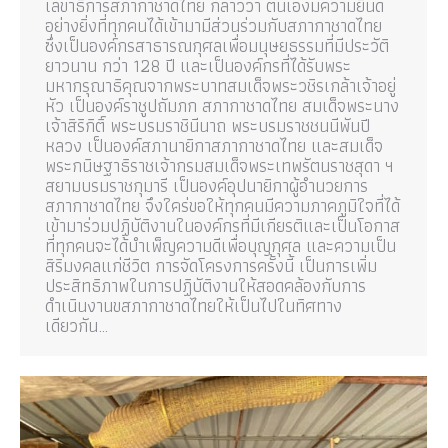
เลขาธิการสภากาชาดไทย กล่าวว่า ตนเองมีความยินดี
อย่างยิ่งที่ทุกคนได้เข้ามามีส่วนร่วมกับสภากาชาดไทย
ซึ่งเป็นองค์กรสาธารณกุศลเพื่อมนุษยธรรมที่มีประวัติ
ยาวนาน กว่า 128 ปี และเป็นองค์กรที่ได้รับพระ
มหากรุณาธิคุณจากพระบาทสมเด็จพระวชิรเกล้าเจ้าอยู่
หัว เป็นองค์ราชูปถัมภก สภากาชาดไทย สมเด็จพระนาง
เจ้าสิริกิติ์ พระบรมราชินีนาถ พระบรมราชชนนีพันปี
หลวง เป็นองค์สภานายิกาสภากาชาดไทย และสมเด็จ
พระกนิษฐาธิราชเจ้ากรมสมเด็จพระเทพรัตนราชสุดา ฯ
สยามบรมราชกุมารี เป็นองค์อุปนายิกาผู้อำนวยการ
สภากาชาดไทย จึงใคร่ขอให้ทุกคนมีความภาคภูมิใจที่ได้
เข้ามาร่วมปฏิบัติงานในองค์กรที่มีเกียรติและเป็นโอกาส
ที่ทุกคนจะได้บำเพ็ญความดีเพื่อบุญกุศล และความเป็น
สิริมงคลแก่ชีวิต การจัดโครงการครั้งนี้ เป็นการเพิ่ม
ประสิทธิภาพในการปฏิบัติงานให้สอดคล้องกับการ
ดำเนินงานขสภากาชาดไทยให้เป็นไปในทิศทาง
เดียวกัน…