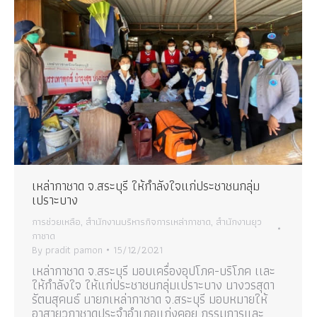
เหล่ากาชาด จ.สระบุรี ให้กำลังใจแก่ประชาชนกลุ่ม
เปราะบาง
การช่วยเหลือ
,
สำนักงานบริหารกิจการเหล่ากาชาด
,
สำนักงานยุว
กาชาด
By
pradit pamon
15/12/2021
เหล่ากาชาด จ.สระบุรี มอบเครื่องอุปโภค-บริโภค เเละ
ให้กำลังใจ ให้แก่ประชาชนกลุ่มเปราะบาง นางวรสุดา
รัตนสุคนธ์ นายกเหล่ากาชาด จ.สระบุรี มอบหมายให้
อาสายุวกาชาดประจำอำเภอแก่งคอย กรรมการและ