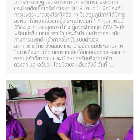
มาตรการของศูนย์บริหารสถานการณ์การแพร่ระบาด
ของโรคติดเชื้อไวรัสโคโรนา 2019 (ศบค.) เพื่อป้องกัน
การแพร่ระบาดของโรคโควิด-19 ในส่วนภูมิภาคได้มีการ
ลงพื้นที่ให้ความช่วยเหลือ ระหว่างวันที่ 1-9 กุมภาพันธ์
2564 อาทิ มอบชุดธารน้ำใจ กู้ชีวิตฝ่าวิกฤต COVID-19
พร้อมน้ำดื่ม มอบยาสามัญประจำบ้าน หน้ากากอนามัย
ทางการแพทย์ หน้ากากอนามัยแบบผ้าของ
สภากาชาดไทย ซึ่งผลิตจากผ้าฝ้ายมัสลินมีประสิทธิภาพ
ในการป้องกันได้ดี นอกจากนี้ยังได้มอบเงินช่วยเหลือแก่
ครอบครัวที่ยากจน และเปิดหน่วยรับบริจาคโลหิต
ดวงตา และอวัยวะ โดยมีรายละเอียดดังนี้ วันที่ 1…