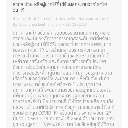
สากล ช่วยเหลือผู้ยากไร้ที่ได้รับผลกระทบจากโรคโค
วิด-19
ข่าวประชาสัมพันธ์
,
ข่าวเด่น
,
สำนักงานบริหารกิจการเหล่ากาชาด
By
Watchariya Iamthananont
23/02/2021
สภากาชาดไทยยึดหลักมนุษยธรรมตามหลักการกาชาด
สากลและเป็นองค์การสาธารณกุศลระดับชาติที่พร้อม
ช่วยเหลือผู้ยากไร้ที่ได้รับผลกระทบจากการแพร่ระบาด
ของโรคโควิด-19 ผ่านสำนักงานบริหารกิจการเหล่า
กาชาด สำนักงานบรรเทาทุกข์และประชานามัยพิทักษ์
เหล่ากาชาดจังหวัด และกิ่งกาชาดอำเภอทั่วประเทศ
ด้วยการร่วมมือกับหลายภาคส่วนและอาสาสมัคร
สาธารณสุขประจำหมู่บ้าน (อสม.) ในการบรรเทาความ
เดือดร้อนของผู้ยากไร้และขาดแคลน ซึ่งนับตั้งแต่เกิด
การแพร่ระบาดของโรคโควิด-19 ในประเทศไทย
สภากาชาดไทยได้ระดมความช่วยเหลือผู้ที่กักตนเองใน
ที่พักและผู้ประสบวิกฤตทางเศรษฐกิจที่ขาดแคลน
อาหารและยังไม่มีหน่วยงานอื่นให้การช่วยเหลือ รวมถึง
แรงงานข้ามชาติทั่วประเทศ ด้วยการมอบชุดธารน้ำใจ กู้
ชีวิตฝ่าวิกฤต COVID-19 พร้อมน้ำดื่ม ระหว่างวันที่ 27
มีนาคม 2563 – 19 กุมภาพันธ์ 2564 จำนวน 178,783
ชุด รวมมูลค่า 117,996,780 บาท โดยยึดหลักปฏิบัติตาม