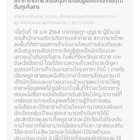
สภากาชาดไทย สนับสนุนการเรียนรู้ของเด็กนักเรียนใน
ถิ่นทุรกันดาร
ข่าวประชาสัมพันธ์
,
ข่าวเด่น
,
สำนักงานบริหารกิจการเหล่ากาชาด
By
Watchariya Iamthananont
20/01/2021
เมื่อวันที่ 18 ม.ค 2564 นายกฤษฎา บุญราช ผู้อำนวย
การสำนักงานบริหารกิจการเหล่ากาชาด สภากาชาดไทย
ลงพื้นที่ติดตามผลการดำเนินงานโครงการส่งเสริมและ
สนับสนุนการพัฒนาการเรียนรู้ของเด็กนักเรียนและ
เยาวชนในถิ่นทุรกันดาร ในพื้นที่จังหวัดนราธิวาส และ
จังหวัดปัตตานี โดยได้ทราบความก้าวหน้าและปัญหา
อุปสรรคในการดำเนินงานตามโครงการฯ ดังนี้ 1.การคัด
เลือกครูอาสาสอนหนังสือ/ภาษาไทยตามโครงการแก่
เด็กนักเรียนและเยาวชนตามเป้าหมายพบว่าการใช้ครู
อาสาหรือบุคคลที่มีภูมิลำเนาในพื้นที่ที่ว่างเว้นจากการ
สอนหนังสือตามปกติหรือการรับสมัครให้ครู/อาจารย์ที่
เกษียณราชการหรือบุคคลที่มีความรู้ด้านการสอน
หนังสือและมีจิตอาสาเข้าร่วมโครงการมาสอนเสริมแก่
นักเรียนกลุ่มเป้าหมายจะสามารถดำเนินการได้มี
ประสิทธิภาพเพราะทั้งครูอาสาและนักเรียนไม่ต้องเดิน
ทางไกลจากที่พักสามารถนัดสถานที่และเวลาสอนเสริม
ได้สะดวกไม่เสียเวลาและไม่เสียค่าใช้จ่ายด้านงบ
ประมาณมากนัก 2.เพื่อให้การกำหนดหลักสูตรและวิธี