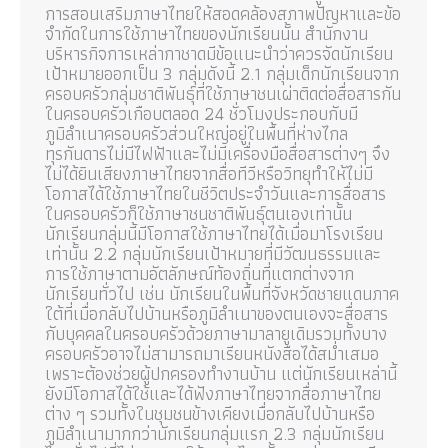
การสอนเสริมภาษาไทยให้สอดคล้องสภาพปัญหาและข้อ
จำกัดในการใช้ภาษาไทยของนักเรียนนั้น สำนักงาน
บริหารกิจการเหล่ากาชาดมีข้อแนะนำว่าควรจัดนักเรียน
เป้าหมายออกเป็น 3 กลุ่มดังนี้ 2.1 กลุ่มเด็กนักเรียนจาก
ครอบครัวกลุ่มชาติพันธ์ุที่ใช้ภาษาชนเผ่าติดต่อสื่อสารกัน
ในครอบครัวเกือบตลอด 24 ชั่วโมงประกอบกับมี
ภูมิลำเนาครอบครัวส่วนใหญ่อยู่ในพื้นที่ห่างไกล
ทุรกันดารไม่มีไฟฟ้าและไม่มีเครื่องมือสื่อสารต่างๆ จึง
ไม่ได้ยินเสียงภาษาไทยจากสื่อทีวีหรือวิทยุทำให้ไม่มี
โอกาสได้ใช้ภาษาไทยในชีวิตประจำวันและการสื่อสาร
ในครอบครัวก็ใช้ภาษาชนชาติพันธุ์ตนเองเท่านั้น
นักเรียนกลุ่มนี้มีโอกาสใช้ภาษาไทยได้เมื่อมาโรงเรียน
เท่านั้น 2.2 กลุ่มนักเรียนเป้าหมายที่มีวัฒนธรรมและ
การใช้ภาษาตามอัตลักษณ์ท้องถิ่นที่แตกต่างจาก
นักเรียนทั่วไป เช่น นักเรียนในพื้นที่จังหวัดชายแดนภาค
ใต้ที่เมื่อกลับไปบ้านหรือภูมิลำเนาของตนเองจะสื่อสาร
กับบุคคลในครอบครัวด้วยภาษามาลายูเดิมรวมทั้งบาง
ครอบครัวอาจไม่สามารถมาเรียนหนังสือได้สม่ำเสมอ
เพราะต้องช่วยผู้ปกครองทำงานบ้าน แต่นักเรียนเหล่านี้
ยังมีโอกาสได้ใช้และได้ฟังภาษาไทยจากสื่อภาษาไทย
ต่าง ๆ รวมทั้งในชุมชนข้างเคียงเมื่อกลับไปบ้านหรือ
ภูมิลำเนามากกว่านักเรียนกลุ่มแรก 2.3 กลุ่มนักเรียน