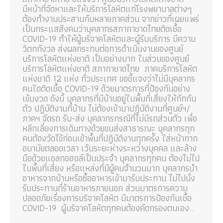
มีหน้าที่จัดหาและให้บริการโลหิตแก่โรงพยาบาลต่างๆ
ต้องทำงานประสานกับหลายภาคส่วน จากข่าวที่เผยแพร่
เป็นกระแสสังคมว่าบุคลากรสภากาชาดไทยติดเชื้อ
COVID-19 ทำให้ผู้บริจาคโลหิตและผู้รับบริการ มีความ
วิตกกังวล ส่งผลกระทบต่อการดำเนินงานของศูนย์
บริการโลหิตแห่งชาติ เป็นอย่างมาก ในส่วนของศูนย์
บริการโลหิตแห่งชาติ สภากาชาดไทย ภาคบริการโลหิต
แห่งชาติ 12 แห่ง ทั่วประเทศ ขอชี้แจงว่าไม่มีบุคลากร
คนใดติดเชื้อ COVID-19 ด้วยมาตรการที่ป้องกันอย่าง
เข้มงวด ดังนี้ บุคลากรที่มีบ้านอยู่ในพื้นที่เสี่ยงให้กักกัน
ตัว ปฏิบัติงานที่บ้าน ไม่ต้องเข้ามาปฏิบัติงานที่ศูนย์ฯ/
ภาคฯ จัดรถ รับ-ส่ง บุคลากรกรณีที่ไม่มีรถส่วนตัว เพื่อ
หลีกเลี่ยงการเดินทางด้วยขนส่งสาธารณะ บุคลากรทุก
คนต้องวัดไข้ก่อนเข้าพื้นที่ปฏิบัติงานทุกครั้ง ใส่หน้ากาก
อนามัยตลอดเวลา เว้นระยะห่างระหว่างบุคคล และล้าง
มือด้วยแอลกอฮอล์เป็นประจำ บุคลากรทุกคน ต้องไม่ไป
ในพื้นที่เสี่ยง หรือแหล่งที่มีผู้คนจำนวนมาก บุคลากรนำ
อาหารจากบ้านหรือซื้ออาหารเข้ามารับประทาน ไม่ไปนั่ง
รับประทานที่ร้านอาหารภายนอก ส่วนมาตรการความ
ปลอดภัยเรื่องการบริจาคโลหิต มีมาตรการป้องกันเชื้อ
COVID-19 ผู้บริจาคโลหิตทุกคนต้องคัดกรองตนเอง…