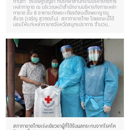
กานดา วรเชษฐบัญชา ที่ปรึกษาสำนักงานบริหารกิจการ
เหล่ากาชาด ณ บริเวณหน้าสำนักงานบริหารกิจการเหล่า
กาชาด ชั้น 8 อาคารเทิดพระเกียรติสมเด็จพระญาณ
สังวร (เจริญ สุวฑฺฒโน) สภากาชาดไทย โดยขณะนี้ได้
มอบให้แก่เหล่ากาชาดจังหวัดสมุทรปราการ จำนวน…
สภากาชาดไทยเร่งเยียวยาผู้ที่ได้รับผลกระทบจากโรคโค