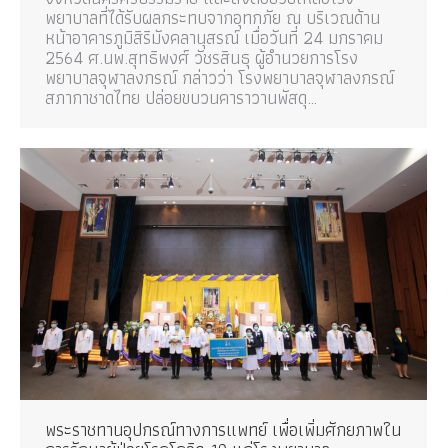
พยาบาลที่ได้รับผลกระทบจากอุทกภัย ณ บริเวณด้าน
หน้าอาคารภูมิสิริมังคลานุสรณ์ เมื่อวันที่ 24 มกราคม
2564 ศ.นพ.สุทธิพงศ์ วัชรสินธุ ผู้อำนวยการโรง
พยาบาลจุฬาลงกรณ์ กล่าวว่า โรงพยาบาลจุฬาลงกรณ์
สภากาชาดไทย ปล่อยขบวนคาราวานพัสดุ…
พระราชทานอุปกรณ์ทางการแพทย์ เพื่อเพิ่มศักยภาพใน