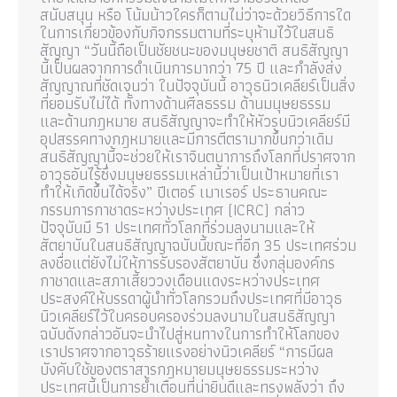
สนับสนุน หรือ โน้มน้าวใครก็ตามไม่ว่าจะด้วยวิธีการใด
ในการเกี่ยวข้องกับกิจกรรมตามที่ระบุห้ามไว้ในสนธิ
สัญญา “วันนี้ถือเป็นชัยชนะของมนุษยชาติ สนธิสัญญา
นี้เป็นผลจากการดำเนินการมากว่า 75 ปี และกำลังส่ง
สัญญาณที่ชัดเจนว่า ในปัจจุบันนี้ อาวุธนิวเคลียร์เป็นสิ่ง
ที่ยอมรับไม่ได้ ทั้งทางด้านศีลธรรม ด้านมนุษยธรรม
และด้านกฎหมาย สนธิสัญญาจะทำให้หัวรบนิวเคลียร์มี
อุปสรรคทางกฎหมายและมีการตีตรามากขึ้นกว่าเดิม
สนธิสัญญานี้จะช่วยให้เราจินตนาการถึงโลกที่ปราศจาก
อาวุธอันไร้ซึ่งมนุษยธรรมเหล่านี้ว่าเป็นเป้าหมายที่เรา
ทำให้เกิดขึ้นได้จริง” ปีเตอร์ เมาเรอร์ ประธานคณะ
กรรมการกาชาดระหว่างประเทศ (ICRC) กล่าว
ปัจจุบันมี 51 ประเทศทั่วโลกที่ร่วมลงนามและให้
สัตยาบันในสนธิสัญญาฉบับนี้ขณะที่อีก 35 ประเทศร่วม
ลงชื่อแต่ยังไม่ให้การรับรองสัตยาบัน ซึ่งกลุ่มองค์กร
กาชาดและสภาเสี้ยววงเดือนแดงระหว่างประเทศ
ประสงค์ให้บรรดาผู้นำทั่วโลกรวมถึงประเทศที่มีอาวุธ
นิวเคลียร์ไว้ในครอบครองร่วมลงนามในสนธิสัญญา
ฉบับดังกล่าวอันจะนำไปสู่หนทางในการทำให้โลกของ
เราปราศจากอาวุธร้ายแรงอย่างนิวเคลียร์ “การมีผล
บังคับใช้ของตราสารกฎหมายมนุษยธรรมระหว่าง
ประเทศนี้เป็นการย้ำเตือนที่น่ายินดีและทรงพลังว่า ถึง