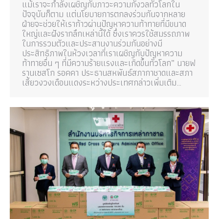
แม้เราจะกำลังเผชิญกับภาวะความกังวลทั่วโลกใน
ปัจจุบันก็ตาม แต่นโยบายการตกลงร่วมกันจากหลาย
ฝ่ายจะช่วยให้เราก้าวผ่านปัญหาความท้าทายที่มีขนาด
ใหญ่และฝังรากลึกเหล่านี้ได้ ซึ่งเราควรใช้สมรรถภาพ
ในการรวมตัวและประสานงานร่วมกันอย่างมี
ประสิทธิภาพในห้วงเวลาที่เราเผชิญกับปัญหาความ
ท้าทายอื่น ๆ ที่มีความร้ายแรงและเกิดขึ้นทั่วโลก” นายฟ
รานเซสโก รอคคา ประธานสหพันธ์สภากาชาดและสภา
เสี้ยวงวงเดือนแดงระหว่างประเทศกล่าวเพิ่มเติม…