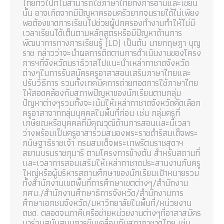
ไทยทั่วไปที่ไม่สามารถใช้ภาษาไทยทั้งการอ่านและเขียน
นั้น อาจเกิดจากมีปัญหาครอบครัวยากจนรายได้ไม่เพียง
พอต้องขาดการเรียนไปช่วยผู้ปกครองทำงานทำให้ไม่มี
เวลาเรียนได้เต็มตามหลักสูตรหรือมีปัญหาด้านการ
พัฒนาการทางการเรียนรู้ (LD) เป็นต้น นายกฤษฎา บุญ
ราช กล่าวว่าจะนำผลการติดตามการดำเนินงานของโครง
การฯที่จังหวัดนราธิวาสไปแนะนำเหล่ากาชาดจังหวัด
ต่างๆในการรับสมัครครูอาสาสอนเสริมภาษาไทยและ
ปรับวิธีการ รวมทั้งเทคนิคการถ่ายทอดการใช้ภาษาไทย
ให้สอดคล้องกับสภาพปัญหาของนักเรียนตามกลุ่ม
ปัญหาต่างๆรวมทั้งจะเน้นให้เหล่ากาชาดจังหวัดคัดเลือก
ครูอาสาจากกลุ่มบุคคลในพื้นที่ก่อน เช่น กลุ่มครูที่
เกษียณหรือบุคคลที่มีคุณวุฒิด้านการสอนและมีเวลา
ว่างพร้อมเป็นครูอาสาร่วมสนองพระราชดำริสมเด็จพระ
กนิษฐาธิราชเจ้า กรมสมเด็จพระเทพรัตนราชสุดาฯ
สยามบรมราชกุมารี ตามโครงการข้างต้น สำหรับสถานที่
และเวลาการสอนเสริมให้เหล่ากาชาดประสานงานกับครู
ใหญ่หรือผู้บริหารสถานศึกษาของนักเรียนเป้าหมายรวม
ทั้งสำนักงานเขตพื้นที่การศึกษาเขตต่างๆ/สำนักงาน
กศน./สำนักงานศึกษาธิการจังหวัด/สำนักงานการ
ศึกษาเอกชนจังหวัด/มหาวิทยาลัยในพื้นที่/หน่วยงาน
ตชด. ตลอดจนภาคีเครือข่ายหน่วยงานต่างๆที่อาสาสมัคร
มาร่วมสนับสนุนการขับเคลื่อนกับสภากาชาดไทย เช่น