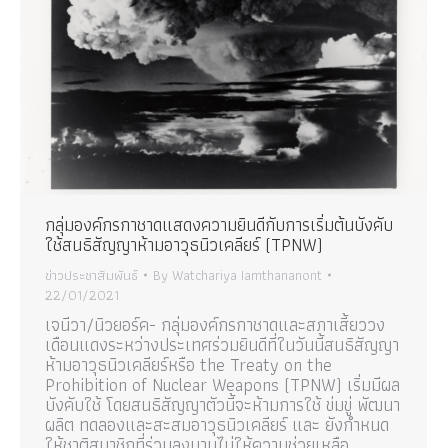
กลุ่มองค์กรกาชาดแสดงความยินดีกับการเริ่มต้นบังคับ
ใช้สนธิสัญญาห้ามอาวุธนิวเคลียร์ (TPNW)
ข่าวประชาสัมพันธ์
By
Watchariya Iamthananont
22/01/2021
เจนีวา/นิวยอร์ค- กลุ่มองค์กรกาชาดและสภาเสี้ยววง
เดือนแดงระหว่างประเทศร่วมยินดีที่ในวันนี้สนธิสัญญา
ห้ามอาวุธนิวเคลียร์หรือ the Treaty on the
Prohibition of Nuclear Weapons (TPNW) เริ่มมีผล
บังคับใช้ โดยสนธิสัญญาตัวนี้จะห้ามการใช้ ข่มขู่ พัฒนา
ผลิต ทดลองและสะสมอาวุธนิวเคลียร์ และ ยังกำหนด
ให้ชาติสมาชิกที่ร่วมลงนามไม่ให้ความช่วยเหลือ