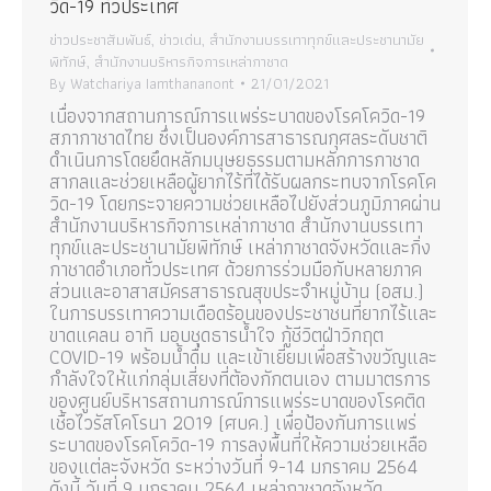
วิด-19 ทั่วประเทศ
ข่าวประชาสัมพันธ์
,
ข่าวเด่น
,
สำนักงานบรรเทาทุกข์และประชานามัย
พิทักษ์
,
สำนักงานบริหารกิจการเหล่ากาชาด
By
Watchariya Iamthananont
21/01/2021
เนื่องจากสถานการณ์การแพร่ระบาดของโรคโควิด-19
สภากาชาดไทย ซึ่งเป็นองค์การสาธารณกุศลระดับชาติ
ดำเนินการโดยยึดหลักมนุษยธรรมตามหลักการกาชาด
สากลและช่วยเหลือผู้ยากไร้ที่ได้รับผลกระทบจากโรคโค
วิด-19 โดยกระจายความช่วยเหลือไปยังส่วนภูมิภาคผ่าน
สำนักงานบริหารกิจการเหล่ากาชาด สำนักงานบรรเทา
ทุกข์และประชานามัยพิทักษ์ เหล่ากาชาดจังหวัดและกิ่ง
กาชาดอำเภอทั่วประเทศ ด้วยการร่วมมือกับหลายภาค
ส่วนและอาสาสมัครสาธารณสุขประจำหมู่บ้าน (อสม.)
ในการบรรเทาความเดือดร้อนของประชาชนที่ยากไร้และ
ขาดแคลน อาทิ มอบชุดธารน้ำใจ กู้ชีวิตฝ่าวิกฤต
COVID-19 พร้อมน้ำดื่ม และเข้าเยี่ยมเพื่อสร้างขวัญและ
กำลังใจให้แก่กลุ่มเสี่ยงที่ต้องกักตนเอง ตามมาตรการ
ของศูนย์บริหารสถานการณ์การแพร่ระบาดของโรคติด
เชื้อไวรัสโคโรนา 2019 (ศบค.) เพื่อป้องกันการแพร่
ระบาดของโรคโควิด-19 การลงพื้นที่ให้ความช่วยเหลือ
ของแต่ละจังหวัด ระหว่างวันที่ 9-14 มกราคม 2564
ดังนี้ วันที่ 9 มกราคม 2564 เหล่ากาชาดจังหวัด