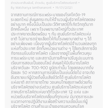
ข่าวประชาสัมพันธ์
,
ข่าวเด่น
,
ศูนย์บริการโลหิตแห่งชาติ
By
Watchariya Iamthananont
19/01/2021
จากสถานการณ์การแพร่ระบาดของโรคโควิด-19
ระลอกใหม่ ส่งผลกระทบให้จำนวนผู้บริจาคโลหิตลดลง
อย่างมาก ครั้งนี้นับเป็นประวัติศาสตร์ที่เกิดวิกฤติมาก
อีกครั้งหนึ่ง เพราะโรงพยาบาลใหญ่ทั่วประเทศ
ประกาศขาดเลือดพร้อม ๆ กัน ศูนย์บริการโลหิตแห่ง
ชาติ ไม่สามารถจ่ายเลือดให้กับโรงพยาบาลต่าง ๆ ได้
อย่างเพียงพอ เนื่องจากผู้บริจาคโลหิตมีจำนวนลดลงทุก
แห่งทั่วประเทศ อีกทั้งหน่วยงานต่าง ๆ ได้ยกเลิกการจัด
กิจกรรมรับบริจาคโลหิต เนื่องจากอยู่ในพื้นที่ควบคุม
การแพร่ระบาด และสถาบันการศึกษาปรับรูปแบบการ
เรียนการสอนเป็นออนไลน์ ส่งผลให้มีปริมาณโลหิต
บริจาควันละ 700-900 ยูนิตเท่านั้น โดยลดลงมากถึง
ร้อยละ 50 หากสถานการณ์ยังเป็นเช่นนี้ต่อไป อาจเกิด
อันตรายแก่ผู้ป่วยถึงขั้นเสียชีวิตได้ ศูนย์บริการโลหิต
แห่งชาติ สภากาชาดไทย วอนคนไทยสุขภาพดีช่วยกัน
บริจาคโลหิตอย่างเร่งด่วน ศูนย์บริการโลหิตแห่งชาติ
ภาคบริการโลหิตแห่งชาติทั่วประเทศ 12 แห่ง และ
หน่วยรับบริจาคโลหิตเคลื่อนที่ทุกแห่ง มีมาตรการและ
แนวทางการปฏิบัติงานเพื่อสร้างความเชื่อมั่นแก่ผู้
บริจาคโลหิต ตามคำแนะนำของกรมควบคุมโรค