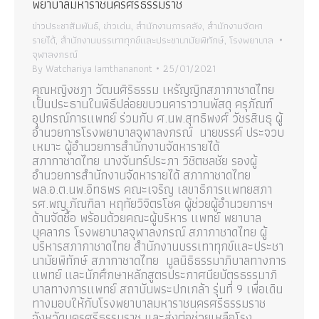
พยาบาลมหาราชนครศรีธรรมราช
ข่าวประชาสัมพันธ์
,
ข่าวเด่น
,
สำนักงานการคลัง
,
สำนักงานจัดหา
รายได้
,
สำนักงานบรรเทาทุกข์และประชานามัยพิทักษ์
,
โรงพยาบาล
จุฬาลงกรณ์
By
Watchariya Iamthananont
25/01/2021
คุณหญิงชฎา วัฒนศิริธรรม เหรัญญิกสภากาชาดไทย
เป็นประธานในพิธีปล่อยขบวนคาราวานพัสดุ ครุภัณฑ์
อุปกรณ์การแพทย์ ร่วมกับ ศ.นพ.สุทธิพงศ์ วัชรสินธุ ผู้
อำนวยการโรงพยาบาลจุฬาลงกรณ์ นายขรรค์ ประจวบ
เหมาะ ผู้อำนวยการสำนักงานจัดหารายได้
สภากาชาดไทย นางจันทร์ประภา วิชิตชลชัย รองผู้
อำนวยการสำนักงานจัดหารายได้ สภากาชาดไทย
พล.อ.ต.นพ.อิทธพร คณะเจริญ เลขาธิการแพทยสภา
รศ.พญ.ภัณฑิลา หฤทัยวิจิตรโชค ผู้ช่วยผู้อำนวยการฯ
ด้านจัดซื้อ พร้อมด้วยคณะผู้บริหาร แพทย์ พยาบาล
บุคลากร โรงพยาบาลจุฬาลงกรณ์ สภากาชาดไทย ผู้
บริหารสภากาชาดไทย สำนักงานบรรเทาทุกข์และประชา
นามัยพิทักษ์ สภากาชาดไทย มูลนิธิธรรมาภิบาลทางการ
แพทย์ และนักศึกษาหลักสูตรประกาศนียบัตรธรรมาภิ
บาลทางการแพทย์ สถาบันพระปกเกล้า รุ่นที่ 9 เพื่อเดิน
ทางมอบให้กับโรงพยาบาลมหาราชนครศรีธรรมราช
จังหวัดนครศรีธรรมราช และส่งต่อช่วยเหลือโรง